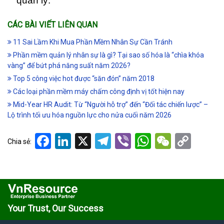
quản lý.
CÁC BÀI VIẾT LIÊN QUAN
11 Sai Lầm Khi Mua Phần Mềm Nhân Sự Cần Tránh
Phần mềm quản lý nhân sự là gì? Tại sao số hóa là “chìa khóa
vàng” để bứt phá năng suất năm 2026?
Top 5 công việc hot được “săn đón” năm 2018
Các loại phần mềm máy chấm công định vị tốt hiện nay
Mid-Year HR Audit: Từ “Người hỗ trợ” đến “Đối tác chiến lược” –
Lộ trình tối ưu hóa nguồn lực cho nửa cuối năm 2026
Facebook
LinkedIn
X
Telegram
Viber
WhatsApp
WeCha
Cop
Chia sẻ:
Link
Your Trust, Our Success