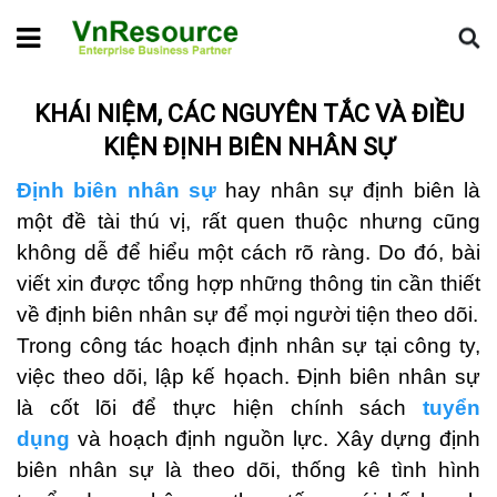
Home
Tin chuyên ngành
Khái niệm, các nguyên tắc và điều
kiện định biên nhân sự
KHÁI NIỆM, CÁC NGUYÊN TẮC VÀ ĐIỀU
KIỆN ĐỊNH BIÊN NHÂN SỰ
Định biên nhân sự
hay nhân sự định biên là
một đề tài thú vị, rất quen thuộc nhưng cũng
không dễ để hiểu một cách rõ ràng. Do đó, bài
viết xin được tổng hợp những thông tin cần thiết
về định biên nhân sự để mọi người tiện theo dõi.
Trong công tác hoạch định nhân sự tại công ty,
việc theo dõi, lập kế họach. Định biên nhân sự
là cốt lõi để thực hiện chính sách
tuyển
dụng
và hoạch định nguồn lực. Xây dựng định
biên nhân sự là theo dõi, thống kê tình hình