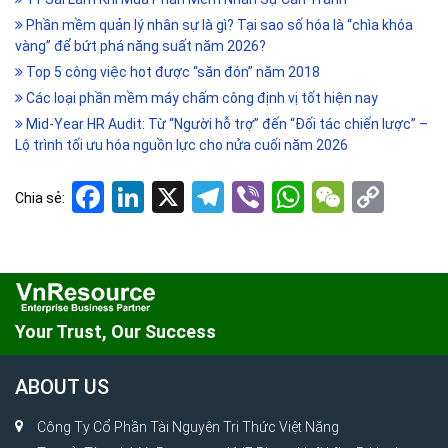
Phần mềm quản lý nhân sự là gì? Tại sao số hóa là “chìa khóa
vàng” để bứt phá năng suất năm 2026?
Top 5 công việc hot được “săn đón” năm 2018
Các loại phần mềm máy chấm công định vị tốt hiện nay
Mid-Year HR Audit: Từ “Người hỗ trợ” đến “Đối tác chiến lược” –
Lộ trình tối ưu hóa nguồn lực cho nửa cuối năm 2026
Facebook
LinkedIn
X
Telegram
Viber
WhatsApp
WeCha
Cop
Chia sẻ:
Link
Your Trust, Our Success
ABOUT US
Công Ty Cổ Phần Tài Nguyên Tri Thức Việt Năng