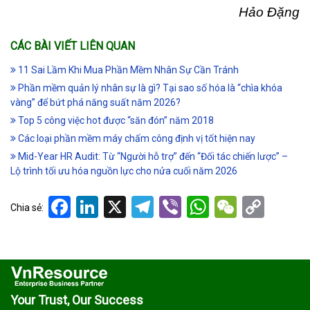
Hảo Đặng
CÁC BÀI VIẾT LIÊN QUAN
11 Sai Lầm Khi Mua Phần Mềm Nhân Sự Cần Tránh
Phần mềm quản lý nhân sự là gì? Tại sao số hóa là “chìa khóa
vàng” để bứt phá năng suất năm 2026?
Top 5 công việc hot được “săn đón” năm 2018
Các loại phần mềm máy chấm công định vị tốt hiện nay
Mid-Year HR Audit: Từ “Người hỗ trợ” đến “Đối tác chiến lược” –
Lộ trình tối ưu hóa nguồn lực cho nửa cuối năm 2026
Facebook
LinkedIn
X
Telegram
Viber
WhatsApp
WeCha
Cop
Chia sẻ:
Link
Your Trust, Our Success