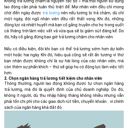
Không trả lương chậm là nguyên tắc số 1 mà mọi người sử dụng
lao động cần phải tuân thủ triệt để. Mọi nhân viên đều chỉ mong
chờ đến ngày được
trả lương
nên nếu lương bị trả chậm, dù chỉ
một ngày, đội ngũ nhân viên đều rất thất vọng. Khi đó, những
động lực và nhiệt huyết mà bạn cố gắng truyền cho họ trong suốt
cả tháng trời làm việc vất vả vừa qua sẽ bị giảm sút đáng kể. Do
đó, hãy cố gắng đừng bao giờ trả lương chậm cho nhân viên.
Nếu có điều kiện, đôi khi bạn có thể trả lương sớm hơn dự kiến
một hoặc hai ngày. Khi đó, hiệu quả cũng sẽ rất ấn tượng vì thứ
bạn nhận được không chỉ là sự hài lòng của các nhân viên, mà
còn thêm sự phấn khích – thứ sẽ giúp họ có động lực làm việc tốt
hơn.
2. Chọn ngân hàng trả lương tiết kiệm cho nhân viên
Thông thường, người lao động không được tự chọn ngân hàng
trả lương, mà đó là quyết định của chủ doanh nghiệp. Do đó,
không ít người, dù thu nhập hằng tháng không nhiều nhưng vẫn
phải tốn chi phí cho các giao dịch rút tiền, chuyển khoản… vì chính
sách của ngân hàng khá đắt đỏ.