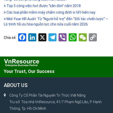
Top 5 công việc hot được “săn đón” năm 2018
Các loại phần mềm máy chấm công định vị tốt hiện nay
Mid-Year HR Audit: Từ “Người hỗ trợ” đến “Đối tác chiến lược” –
Lộ trình tối ưu hóa nguồn lực cho nửa cuối năm 2026
Facebook
LinkedIn
X
Telegram
Viber
WhatsApp
WeCha
Cop
Chia sẻ:
Link
Your Trust, Our Success
ABOUT US
Công Ty Cổ Phần Tài Nguyên Tri Thức Việt Năng
Trụ sở: Tòa nhà VnResource, 41/7 Phạm Ngũ Lão, P. Hạnh
Thông, Tp. Hồ Chí Minh