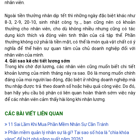
nhân viên.
Ngoài tiền thưởng nhân dịp tết thì những ngày đặc biệt khác như
8-3, 2-9, 20-10, sinh nhật công ty…, bạn cũng nên có khoản
thưởng cho nhân viên, cho dù không nhiều nhưng cũng có tác
dụng kích thích và động viên tinh thần của cả tập thể. Phần
thưởng không cứ phải là tiền mặt, có thể là món quà vật chất có ý
nghĩa để thể hiện sự quan tâm của chủ doanh nghiệp đối với
nhân viên của mình.
4. Gửi sao kê chi tiết lương sớm
Trong khi chờ đợi lương, các nhân viên cũng muốn biết chi tiết
khoản lương của mình tháng này ra sao. Đó là mong muốn chính
đáng của mọi người lao động, đặc biệt ở những doanh nghiệp mà
thu nhập được trả theo doanh số hoặc hiệu quả công việc. Do đó,
bạn hãy yêu cầu bộ phận có liên quan hoàn thành sớm việc này
để các nhân viên cảm thấy hài lòng khi nhận lương.
CÁC BÀI VIẾT LIÊN QUAN
11 Sai Lầm Khi Mua Phần Mềm Nhân Sự Cần Tránh
Phần mềm quản lý nhân sự là gì? Tại sao số hóa là “chìa khóa
vàng” để bứt phá năng suất năm 2026?