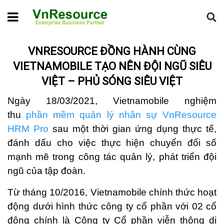
Home
Tin dự án
VnResource đồng hành cùng Vietnamobile
tạo nên đội ngũ Siêu Việt – phủ sóng Siêu Việt
VNRESOURCE ĐỒNG HÀNH CÙNG
VIETNAMOBILE TẠO NÊN ĐỘI NGŨ SIÊU
VIỆT – PHỦ SÓNG SIÊU VIỆT
Ngày 18/03/2021, Vietnamobile nghiệm
thu
phần mềm quản lý nhân sự VnResource
HRM Pro
sau một thời gian ứng dụng thực tế,
đánh dấu cho việc thực hiện chuyển đổi số
mạnh mẽ trong công tác quản lý, phát triển đội
ngũ của tập đoàn.
Từ tháng 10/2016, Vietnamobile chính thức hoạt
động dưới hình thức công ty cổ phần với 02 cổ
đông chính là Công ty Cổ phần viễn thông di