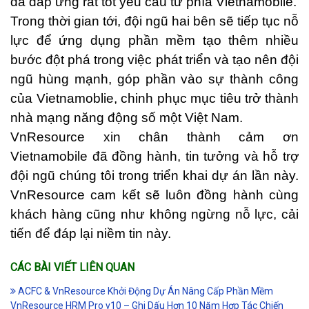
đã đáp ứng rất tốt yêu cầu từ phía Vietnamoblie.
Trong thời gian tới, đội ngũ hai bên sẽ tiếp tục nỗ
lực để ứng dụng phần mềm tạo thêm nhiều
bước đột phá trong việc phát triển và tạo nên đội
ngũ hùng mạnh, góp phần vào sự thành công
của Vietnamoblie, chinh phục mục tiêu trở thành
nhà mạng năng động số một Việt Nam.
VnResource xin chân thành cảm ơn
Vietnamobile đã đồng hành, tin tưởng và hỗ trợ
đội ngũ chúng tôi trong triển khai dự án lần này.
VnResource cam kết sẽ luôn đồng hành cùng
khách hàng cũng như không ngừng nỗ lực, cải
tiến để đáp lại niềm tin này.
CÁC BÀI VIẾT LIÊN QUAN
ACFC & VnResource Khởi Động Dự Án Nâng Cấp Phần Mềm
VnResource HRM Pro v10 – Ghi Dấu Hơn 10 Năm Hợp Tác Chiến