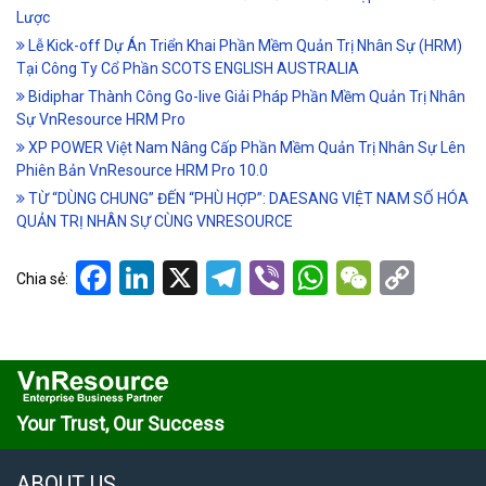
Lược
Lễ Kick-off Dự Án Triển Khai Phần Mềm Quản Trị Nhân Sự (HRM)
Tại Công Ty Cổ Phần SCOTS ENGLISH AUSTRALIA
Bidiphar Thành Công Go-live Giải Pháp Phần Mềm Quản Trị Nhân
Sự VnResource HRM Pro
XP POWER Việt Nam Nâng Cấp Phần Mềm Quản Trị Nhân Sự Lên
Phiên Bản VnResource HRM Pro 10.0
TỪ “DÙNG CHUNG” ĐẾN “PHÙ HỢP”: DAESANG VIỆT NAM SỐ HÓA
QUẢN TRỊ NHÂN SỰ CÙNG VNRESOURCE
Facebook
LinkedIn
X
Telegram
Viber
WhatsApp
WeCha
Cop
Chia sẻ:
Link
Your Trust, Our Success
ABOUT US