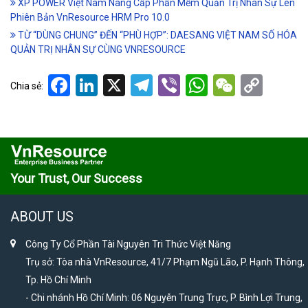
XP POWER Việt Nam Nâng Cấp Phần Mềm Quản Trị Nhân Sự Lên
Phiên Bản VnResource HRM Pro 10.0
TỪ “DÙNG CHUNG” ĐẾN “PHÙ HỢP”: DAESANG VIỆT NAM SỐ HÓA
QUẢN TRỊ NHÂN SỰ CÙNG VNRESOURCE
Facebook
LinkedIn
X
Telegram
Viber
WhatsApp
WeCha
Cop
Chia sẻ:
Link
Your Trust, Our Success
ABOUT US
Công Ty Cổ Phần Tài Nguyên Tri Thức Việt Năng
Trụ sở: Tòa nhà VnResource, 41/7 Phạm Ngũ Lão, P. Hạnh Thông,
Tp. Hồ Chí Minh
- Chi nhánh Hồ Chí Minh: 06 Nguyễn Trung Trực, P. Bình Lợi Trung,