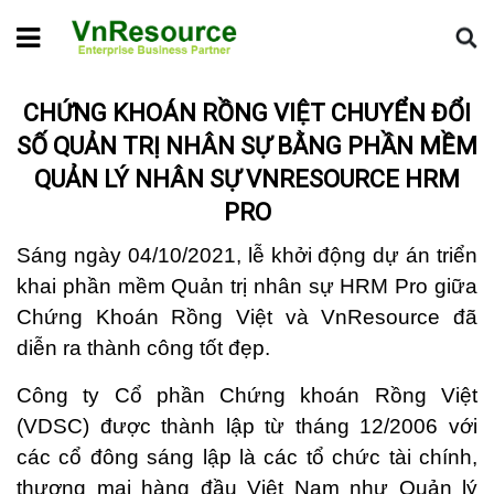
Home
Tin dự án
Chứng khoán Rồng Việt chuyển đổi số quản
trị nhân sự bằng Phần mềm Quản lý Nhân sự VnResource HRM Pro
CHỨNG KHOÁN RỒNG VIỆT CHUYỂN ĐỔI
SỐ QUẢN TRỊ NHÂN SỰ BẰNG PHẦN MỀM
QUẢN LÝ NHÂN SỰ VNRESOURCE HRM
PRO
Sáng ngày 04/10/2021, lễ khởi động dự án triển
khai phần mềm Quản trị nhân sự HRM Pro giữa
Chứng Khoán Rồng Việt và VnResource đã
diễn ra thành công tốt đẹp.
Công ty Cổ phần Chứng khoán Rồng Việt
(VDSC) được thành lập từ tháng 12/2006 với
các cổ đông sáng lập là các tổ chức tài chính,
thương mại hàng đầu Việt Nam như Quản lý