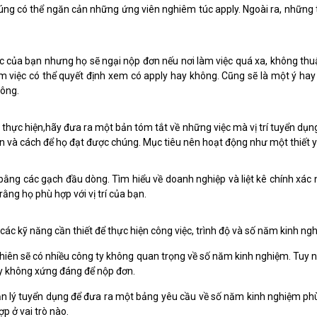
 chúng có thể ngăn cản những ứng viên nghiêm túc apply. Ngoài ra, những 
 của bạn nhưng họ sẽ ngại nộp đơn nếu nơi làm việc quá xa, không thuận
ìm việc có thể quyết định xem có apply hay không. Cũng sẽ là một ý hay đ
hông.
n thực hiện,hãy đưa ra một bản tóm tắt về những việc mà vị trí tuyển dụng 
 và cách để họ đạt được chúng. Mục tiêu nên hoạt động như một thiết yế
bằng các gạch đầu dòng. Tìm hiểu về doanh nghiệp và liệt kê chính xác 
rằng họ phù hợp với vị trí của bạn.
ê các kỹ năng cần thiết để thực hiện công việc, trình độ và số năm kinh 
 nhiên sẽ có nhiều công ty không quan trọng về số năm kinh nghiệm. Tuy 
hấy không xứng đáng để nộp đơn.
quản lý tuyển dụng để đưa ra một bảng yêu cầu về số năm kinh nghiệm 
ợp ở vai trò nào.