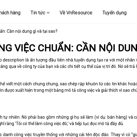
hách hàng
Tin tức
Về VnResource
Tuyển dụng
n: Cần nội dung gì và tại sao?
G VIỆC CHUẨN: CẦN NỘI DUNG
b description là ấn tượng đầu tiên nhà tuyển dụng tạo ra với một nhân 
qua về công ty của bạn và các chi tiết cụ thể của vị trí đó. Nó sẽ trả 
 thể viết một cách chung chung, sao chép rập khuôn từ các tin khác hoặ
ố nên được xuất hiện trong một bảng mô tả công việc và giải thích vì sao ch
tự nhiên. Nó phải bao gồm những gì họ sẽ làm (ví dụ: bán hàng) và cấ
ĩ rằng 'Tôi có thể làm công việc đó,' và tiếp tục đọc mô tả đầy đủ.
 danh công việc truyền thống với những cái tên độc đáo. Thay vì có “g