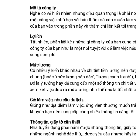
Mô tả công ty
Nghe có vẻ hiển nhiên nhưng điều quan trọng là phải nói
một công việc phù hợp với bản thân mà còn muốn làm việ
của bạn vào trong phần này và thậm chí liên kết tới tra
Lợi ích
Tất nhiên, phần liệt kê những gì công ty của bạn cung cấ
công ty của bạn như là một nơi tuyệt vời để làm việc nế
song song đó.
Mức lương
Có nhiều ý kiến ​​khác nhau về chi tiết tiền lương nên
chung (hoặc “mức lương hấp dẫn”, “lương cạnh tranh”), 
Đó là ý tưởng hay để cung cấp một số thông tin chi tiết
xem xét việc đưa ra mức lương như thế nào là tốt nhất c
Giờ làm việc, nhu cầu du lịch,…
Giống như địa điểm làm việc, ứng viên thường muốn trán
khuyên bạn nên cung cấp càng nhiều thông tin càng tốt 
Thông tin, giấy tờ cần thiết
Nhà tuyển dụng phải nắm được những thông tin, giấy tờ 
những ngành nghề đặc thù,…được yêu cầu nhưng hãy hỏi c