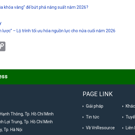
hìa khóa vàng” để bứt phá năng suất năm 2026?
y
n lược” – Lộ trình tối ưu hóa nguồn lực cho nửa cuối năm 2026
tsApp
eChat
Copy
Link
ess
PAGE LINK
Giải pháp
Khác
 Hạnh Thông, Tp. Hồ Chí Minh
Tin tức
Tuyể
nh Lợi Trung, Tp. Hồ Chí Minh
Về VnResource
Liên
y, Tp. Hà Nội