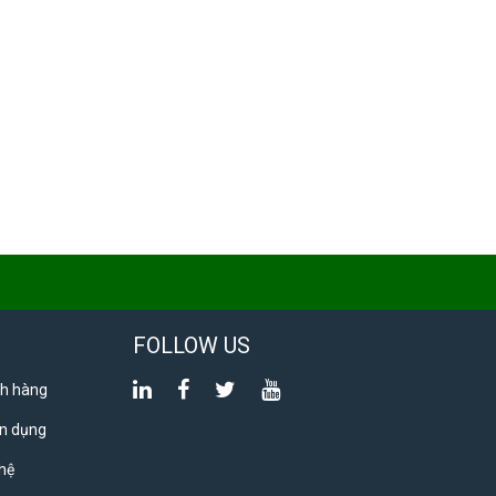
FOLLOW US
h hàng
n dụng
 hệ