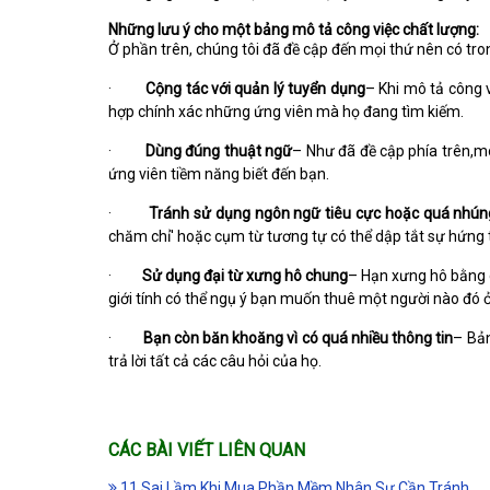
Những lưu ý cho một bảng mô tả công việc chất lượng:
Ở phần trên, chúng tôi đã đề cập đến mọi thứ nên có tro
·
Cộng tác với quản lý tuyển dụng
– Khi mô tả công 
hợp chính xác những ứng viên mà họ đang tìm kiếm.
·
Dùng đúng
thuật ngữ
– Như đã đề cập phía trên,m
ứng viên tiềm năng biết đến bạn.
·
Tránh
sử dụng
ngôn ngữ tiêu cực hoặc
quá nhún
chăm chỉ' hoặc cụm từ tương tự có thể dập tắt sự hứng t
·
Sử dụng đại từ
xưng hô chung
– Hạn xưng hô bằng cá
giới tính có thể ngụ ý bạn muốn thuê một người nào đó ở 
·
Bạn còn băn khoăng vì có
quá nhiều thông tin
– Bản
trả lời tất cả các câu hỏi của họ.
CÁC BÀI VIẾT LIÊN QUAN
11 Sai Lầm Khi Mua Phần Mềm Nhân Sự Cần Tránh