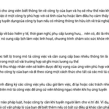
 cho ứng viên biết thông tin về công ty của bạn và họ sẽ như thế nào k
c ở một công ty phù hợp với cá tính của họ hoặc làm điều họ cảm thấy 
ng tuyển dụngcủa công ty bạn nếu có những thông tin hữu ích về trải ngh
p về bảo hiểm y tế, thời gian nghỉ, phụ cấp lương hưu,… nên có, đó là nh
u nó cung cấp lịch làm việc linh hoạt, chương trình chăm sóc sức khỏe n
 được tiết lộ trong mô tả công việc và cần cung cấp bao nhiêu thông ti
trong một số vài trường hợp sẽ ghi mức lương cụ thể.
 về thu nhập nhân viên sẽ kiếm được để kỳ vọng của ứng viên phù hợp với
ho công ty của bạn và đi theo cùng một cách thức cho tất cả các mô tả c
h đăng ký các công việc yêu cầu giờ làm việc, đi lại hoặc các trách n
trên mô tả công việc để ứng cử viên không ngạc nhiên khi họ ứng tuyển
nào pháp luật, hoặc công ty cần khi tuyển người làm cho vị trí đó. Ví d
ố vấn pháp lý của bạn để biết thêm nếu có bất cứ điều gì khác cần phải