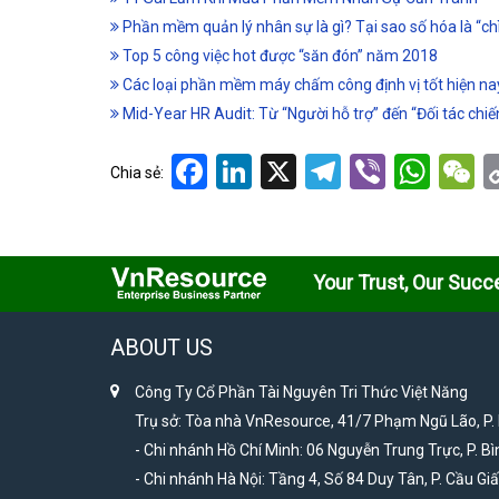
Phần mềm quản lý nhân sự là gì? Tại sao số hóa là “c
Top 5 công việc hot được “săn đón” năm 2018
Các loại phần mềm máy chấm công định vị tốt hiện na
Mid-Year HR Audit: Từ “Người hỗ trợ” đến “Đối tác chiế
Facebook
LinkedIn
X
Telegram
Viber
Wha
W
Chia sẻ:
Your Trust, Our Succ
ABOUT US
Công Ty Cổ Phần Tài Nguyên Tri Thức Việt Năng
Trụ sở: Tòa nhà VnResource, 41/7 Phạm Ngũ Lão, P.
- Chi nhánh Hồ Chí Minh: 06 Nguyễn Trung Trực, P. Bì
- Chi nhánh Hà Nội: Tầng 4, Số 84 Duy Tân, P. Cầu Giấ