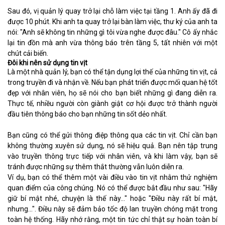
Sau đó, vị quản lý quay trở lại chỗ làm việc tại tầng 1. Anh ấy đã đi
được 10 phút. Khi anh ta quay trở lại bàn làm việc, thư ký của anh ta
nói: "Anh sẽ không tin những gì tôi vừa nghe được đâu." Cô ấy nhắc
lại tin đồn mà anh vừa thông báo trên tầng 5, tất nhiên với một
chút cải biến.
Đôi khi nên sử dụng tin vịt
Là một nhà quản lý, bạn có thể tận dụng lợi thế của những tin vịt, cả
trong truyền đi và nhận về. Nếu bạn phát triển được mối quan hệ tốt
đẹp với nhân viên, họ sẽ nói cho bạn biết những gì đang diễn ra.
Thực tế, nhiều người còn giành giật cơ hội được trở thành người
đầu tiên thông báo cho bạn những tin sốt dẻo nhất.
Bạn cũng có thể gửi thông điệp thông qua các tin vịt. Chỉ cần bạn
không thường xuyên sử dụng, nó sẽ hiệu quả. Bạn nên tập trung
vào truyền thông trực tiếp với nhân viên, và khi làm vậy, bạn sẽ
tránh được những sự thêm thắt thường vẫn luôn diễn ra.
Ví dụ, bạn có thể thêm một vài điều vào tin vịt nhằm thử nghiệm
quan điểm của công chúng. Nó có thể được bắt đầu như sau: "Hãy
giữ bí mật nhé, chuyện là thế này…" hoặc "Điều này rất bí mật,
nhưng…". Điều này sẽ đảm bảo tốc độ lan truyền chóng mặt trong
toàn hệ thống. Hãy nhớ rằng, một tin tức chỉ thật sự hoàn toàn bí