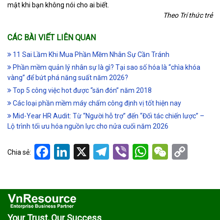
mật khi bạn không nói cho ai biết.
Theo Trí thức trẻ
CÁC BÀI VIẾT LIÊN QUAN
11 Sai Lầm Khi Mua Phần Mềm Nhân Sự Cần Tránh
Phần mềm quản lý nhân sự là gì? Tại sao số hóa là “chìa khóa
vàng” để bứt phá năng suất năm 2026?
Top 5 công việc hot được “săn đón” năm 2018
Các loại phần mềm máy chấm công định vị tốt hiện nay
Mid-Year HR Audit: Từ “Người hỗ trợ” đến “Đối tác chiến lược” –
Lộ trình tối ưu hóa nguồn lực cho nửa cuối năm 2026
Facebook
LinkedIn
X
Telegram
Viber
WhatsApp
WeCha
Cop
Chia sẻ:
Link
Your Trust, Our Success