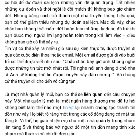
cơ hội để dự đoán sai lệch những vấn đề quan trọng. Tất nhiên
những dự đoán và thói ngồi lê đôi mách thì không bao giờ chấm
dứt. Nhưng bằng cách trở thành một nhà truyền thông hiệu quả,
bạn có thể giảm thiểu những dự đoán sai lệch. Mặc dù vậy, chắc
chắn bạn không thể chấm dứt hoàn toàn những dự đoán đó trừ khi
bạn buộc mọi người im lặng hoàn toàn trong khi làm việc – điều
không bao giờ có thể xảy ra.
Tin vịt có thể xảy ra nhiều giờ sau sự kiện thực tế, được truyền đi
qua các cuộc điện thoại hoặc email. Một email được gửi đi vào buổi
tối có thể được viết như sau: "Chắc chắn bây giờ anh không nghe
được những tin tức mới nhất rồi. Tôi nghe nói anh đang ở chỗ nha
sĩ. Anh sẽ không thể tin được chuyện này đâu nhưng…". Và chúng
cứ thế truyền đi, cho đến vô cùng tận.
Là một nhà quản lý mới, bạn có thể sẽ liên quan đến câu chuyện
này. Một nhà quản lý mới tại một ngân hàng thương mại đã tự hỏi
không biết làm thế nào một
tin vịt
lại nhanh chóng tạo thành tin
đồn như vậy. Họ biết rõ rằng một trong các cổ đông đang có mặt tại
tầng 5. Vì thế, họ giao nhiệm vụ cho một nhà quản lý trong nhóm
lên tầng 5 và thông báo với người đó một tin đồn mang tính xúc
phạm mà thực ra nó chỉ rất đơn giản.