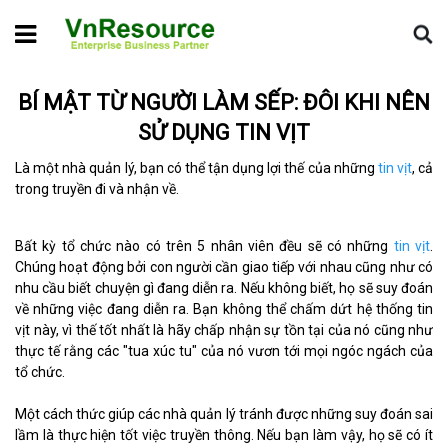
Home
Tin chuyên ngành
Bí mật từ người làm sếp: Đôi khi nên
sử dụng tin vịt
BÍ MẬT TỪ NGƯỜI LÀM SẾP: ĐÔI KHI NÊN
SỬ DỤNG TIN VỊT
Là một nhà quản lý, bạn có thể tận dụng lợi thế của những
tin vịt
, cả
trong truyền đi và nhận về.
Bất kỳ tổ chức nào có trên 5 nhân viên đều sẽ có những
tin vịt
.
Chúng hoạt động bởi con người cần giao tiếp với nhau cũng như có
nhu cầu biết chuyện gì đang diễn ra. Nếu không biết, họ sẽ suy đoán
về những việc đang diễn ra. Bạn không thể chấm dứt hệ thống tin
vịt này, vì thế tốt nhất là hãy chấp nhận sự tồn tại của nó cũng như
thực tế rằng các "tua xúc tu" của nó vươn tới mọi ngóc ngách của
tổ chức.
Một cách thức giúp các nhà quản lý tránh được những suy đoán sai
lầm là thực hiện tốt việc truyền thông. Nếu bạn làm vậy, họ sẽ có ít