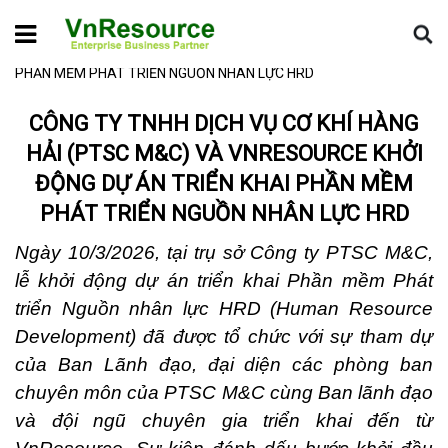
Home
Tin dự án
CÔNG TY TNHH DỊCH VỤ CƠ KHÍ HÀNG HẢI
(PTSC M&C) VÀ VNRESOURCE KHỞI ĐỘNG DỰ ÁN TRIỂN KHAI
PHẦN MỀM PHÁT TRIỂN NGUỒN NHÂN LỰC HRD
CÔNG TY TNHH DỊCH VỤ CƠ KHÍ HÀNG
HẢI (PTSC M&C) VÀ VNRESOURCE KHỞI
ĐỘNG DỰ ÁN TRIỂN KHAI PHẦN MỀM
PHÁT TRIỂN NGUỒN NHÂN LỰC HRD
Ngày 10/3/2026, tại trụ sở Công ty PTSC M&C,
lễ khởi động dự án triển khai Phần mềm Phát
triển Nguồn nhân lực HRD (Human Resource
Development) đã được tổ chức với sự tham dự
của Ban Lãnh đạo, đại diện các phòng ban
chuyên môn của PTSC M&C cùng Ban lãnh đạo
và đội ngũ chuyên gia triển khai đến từ