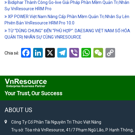
Bidiphar Thành Công Go-live Giải Pháp Phần Mềm Quản Trị Nhân
Sự VnResource HRM Pro
XP POWER Việt Nam Nâng Cấp Phần Mềm Quản Trị Nhân Sự Lên
Phiên Bản VnResource HRM Pro 10.0
TỪ “DÙNG CHUNG” ĐẾN “PHÙ HỢP”: DAESANG VIỆT NAM SỐ HÓA
QUẢN TRỊ NHÂN SỰ CÙNG VNRESOURCE
Facebook
LinkedIn
X
Telegram
Viber
WhatsApp
WeCha
Cop
Chia sẻ:
Link
Your Trust, Our Success
ABOUT US
Công Ty Cổ Phần Tài Nguyên Tri Thức Việt Năng
Trụ sở: Tòa nhà VnResource, 41/7 Phạm Ngũ Lão, P. Hạnh Thông,