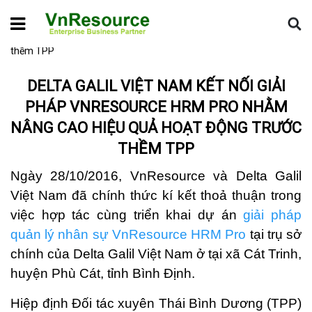
Home
Tin dự án
Delta Galil Việt Nam kết nối giải pháp
VnResource HRM Pro nhằm nâng cao hiệu quả hoạt động trước
thềm TPP
DELTA GALIL VIỆT NAM KẾT NỐI GIẢI
PHÁP VNRESOURCE HRM PRO NHẰM
NÂNG CAO HIỆU QUẢ HOẠT ĐỘNG TRƯỚC
THỀM TPP
Ngày 28/10/2016, VnResource và Delta Galil
Việt Nam đã chính thức kí kết thoả thuận trong
việc hợp tác cùng triển khai dự án
giải pháp
quản lý nhân sự VnResource HRM Pro
tại trụ sở
chính của Delta Galil Việt Nam ở tại xã Cát Trinh,
huyện Phù Cát, tỉnh Bình Định.
Hiệp định Đối tác xuyên Thái Bình Dương (TPP)