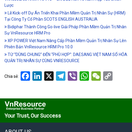
Lược
Lễ Kick-off Dự Án Triển Khai Phần Mềm Quản Trị Nhân Sự (HRM)
Tại Công Ty Cổ Phần SCOTS ENGLISH AUSTRALIA
Bidiphar Thành Công Go-live Giải Pháp Phần Mềm Quản Trị Nhân
Sự VnResource HRM Pro
XP POWER Việt Nam Nâng Cấp Phần Mềm Quản Trị Nhân Sự Lên
Phiên Bản VnResource HRM Pro 10.0
TỪ “DÙNG CHUNG” ĐẾN “PHÙ HỢP”: DAESANG VIỆT NAM SỐ HÓA
QUẢN TRỊ NHÂN SỰ CÙNG VNRESOURCE
Facebook
LinkedIn
X
Telegram
Viber
WhatsApp
WeCha
Cop
Chia sẻ:
Link
Your Trust, Our Success