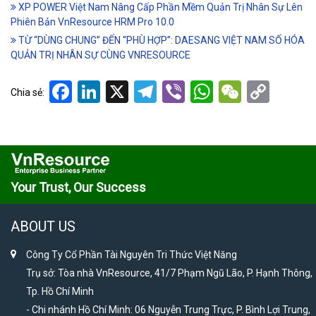
XP POWER Việt Nam Nâng Cấp Phần Mềm Quản Trị Nhân Sự Lên
Phiên Bản VnResource HRM Pro 10.0
TỪ “DÙNG CHUNG” ĐẾN “PHÙ HỢP”: DAESANG VIỆT NAM SỐ HÓA
QUẢN TRỊ NHÂN SỰ CÙNG VNRESOURCE
Facebook
LinkedIn
X
Telegram
Viber
WhatsApp
WeCha
Cop
Chia sẻ:
Link
Your Trust, Our Success
ABOUT US
Công Ty Cổ Phần Tài Nguyên Tri Thức Việt Năng
Trụ sở: Tòa nhà VnResource, 41/7 Phạm Ngũ Lão, P. Hạnh Thông,
Tp. Hồ Chí Minh
- Chi nhánh Hồ Chí Minh: 06 Nguyễn Trung Trực, P. Bình Lợi Trung,