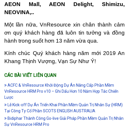
AEON Mall, AEON Delight, Shimizu,
NEOVINA,..
Một lần nữa, VnResource xin chân thành cảm
ơn quý khách hàng đã luôn tin tưởng và đồng
hành trong suốt hơn 13 năm vừa qua.
Kính chúc Quý khách hàng năm mới 2019 An
Khang Thịnh Vượng, Vạn Sự Như Ý!
CÁC BÀI VIẾT LIÊN QUAN
ACFC & VnResource Khởi Động Dự Án Nâng Cấp Phần Mềm
VnResource HRM Pro v10 – Ghi Dấu Hơn 10 Năm Hợp Tác Chiến
Lược
Lễ Kick-off Dự Án Triển Khai Phần Mềm Quản Trị Nhân Sự (HRM)
Tại Công Ty Cổ Phần SCOTS ENGLISH AUSTRALIA
Bidiphar Thành Công Go-live Giải Pháp Phần Mềm Quản Trị Nhân
Sự VnResource HRM Pro