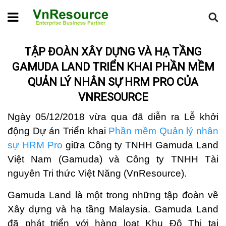
Home
Tin dự án
Tập đoàn xây dựng và hạ tầng Gamuda Land
triển khai phần mềm quản lý nhân sự HRM Pro của VnResource
TẬP ĐOÀN XÂY DỰNG VÀ HẠ TẦNG
GAMUDA LAND TRIỂN KHAI PHẦN MỀM
QUẢN LÝ NHÂN SỰ HRM PRO CỦA
VNRESOURCE
Ngày 05/12/2018 vừa qua đã diễn ra Lễ khởi
động Dự án Triển khai
Phần mềm Quản lý nhân
sự HRM Pro
giữa Công ty TNHH Gamuda Land
Việt Nam (Gamuda) và Công ty TNHH Tài
nguyên Tri thức Việt Năng (VnResource).
Gamuda Land là một trong những tập đoàn về
Xây dựng và hạ tầng Malaysia. Gamuda Land
đã phát triển với hàng loạt Khu Đô Thị tại