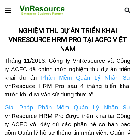
Home
Tin dự án
Nghiệm thu dự án triển khai VnResource
HRM Pro tại ACFC Việt Nam
NGHIỆM THU DỰ ÁN TRIỂN KHAI
VNRESOURCE HRM PRO TẠI ACFC VIỆT
NAM
Tháng 11/2016, Công ty VnResource và Công
ty ACFC đã chính thức nghiệm thu dự án triển
khai dự án
Phần Mềm Quản Lý Nhân Sự
VnResouce HRM Pro sau 4 tháng triển khai
trước khi đưa vào sử dụng thực tế.
Giải Pháp Phần Mềm Quản Lý Nhân Sự
VnResource HRM Pro được triển khai tại Công
ty ACFC với đầy đủ các phân hệ cơ bản bao
gồm Quản lý hồ sơ thông tin nhân viên, Quản lý