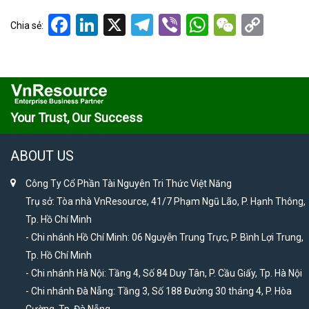
Facebook
LinkedIn
X
Telegram
Viber
WhatsApp
WeCha
Cop
Chia sẻ:
Link
Your Trust, Our Success
ABOUT US
Công Ty Cổ Phần Tài Nguyên Tri Thức Việt Năng
Trụ sở: Tòa nhà VnResource, 41/7 Phạm Ngũ Lão, P. Hạnh Thông,
Tp. Hồ Chí Minh
- Chi nhánh Hồ Chí Minh: 06 Nguyễn Trung Trực, P. Bình Lợi Trung,
Tp. Hồ Chí Minh
- Chi nhánh Hà Nội: Tầng 4, Số 84 Duy Tân, P. Cầu Giấy, Tp. Hà Nội
- Chi nhánh Đà Nẵng: Tầng 3, Số 188 Đường 30 tháng 4, P. Hòa