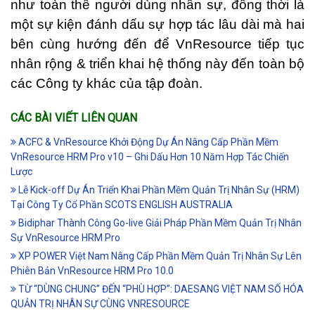
như toàn thể người dùng nhân sự, đồng thời là
một sự kiện đánh dấu sự hợp tác lâu dài mà hai
bên cùng hướng đến để VnResource tiếp tục
nhân rộng & triển khai hệ thống này đến toàn bộ
các Công ty khác của tập đoàn.
CÁC BÀI VIẾT LIÊN QUAN
ACFC & VnResource Khởi Động Dự Án Nâng Cấp Phần Mềm
VnResource HRM Pro v10 – Ghi Dấu Hơn 10 Năm Hợp Tác Chiến
Lược
Lễ Kick-off Dự Án Triển Khai Phần Mềm Quản Trị Nhân Sự (HRM)
Tại Công Ty Cổ Phần SCOTS ENGLISH AUSTRALIA
Bidiphar Thành Công Go-live Giải Pháp Phần Mềm Quản Trị Nhân
Sự VnResource HRM Pro
XP POWER Việt Nam Nâng Cấp Phần Mềm Quản Trị Nhân Sự Lên
Phiên Bản VnResource HRM Pro 10.0
TỪ “DÙNG CHUNG” ĐẾN “PHÙ HỢP”: DAESANG VIỆT NAM SỐ HÓA
QUẢN TRỊ NHÂN SỰ CÙNG VNRESOURCE