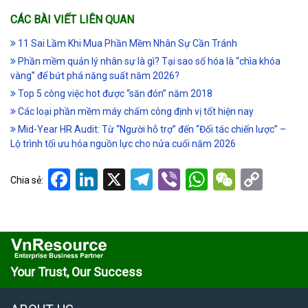
CÁC BÀI VIẾT LIÊN QUAN
11 Sai Lầm Khi Mua Phần Mềm Nhân Sự Cần Tránh
Phần mềm quản lý nhân sự là gì? Tại sao số hóa là “chìa khóa
vàng” để bứt phá năng suất năm 2026?
Top 5 công việc hot được “săn đón” năm 2018
Các loại phần mềm máy chấm công định vị tốt hiện nay
Mid-Year HR Audit: Từ “Người hỗ trợ” đến “Đối tác chiến lược” –
Lộ trình tối ưu hóa nguồn lực cho nửa cuối năm 2026
Facebook
LinkedIn
X
Telegram
Viber
WhatsApp
WeCha
Cop
Chia sẻ:
Link
Your Trust, Our Success