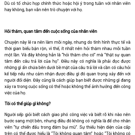
Dù có tổ chức họp chính thức hoặc hội ý trong tuần với nhân viên
hay không, bạn vẫn nên trò chuyện với họ.
Hỏi thăm, quan tâm đến cuộc sống của nhân viên
Chuyện này lẽ ra nên làm mỗi ngày, nhưng do tình hình thực tế và
thời gian biểu bận rộn, vì thế, ít nhất nên hỏi thăm nhau mỗi tuần
một lần. Và đây không hẳn là “hỏi thăm cho có” mà “thật sự quan
tâm đến câu trả lời của họ”. Điều này có nghĩa là phải đọc được
những gì ẩn chứa bên dưới bề mặt của câu trả lời và cần có câu hỏi
kế tiếp nếu như cảm nhận được điều gì đó quan trọng xảy đến với
người đối diện. Đây cũng là cách giúp bạn biết được những gì đang
xảy ra trong cuộc sống có thể hoặc không thể ảnh hưởng đến công
việc của họ.
Tôi có thể giúp gì không?
Người sếp giỏi biết cách giao phó công việc và biết rõ khi nào nên
bước sang một bên, nhưng điều đó không có nghĩa là để cho nhân
viên “tự chiến đấu trong đám bụi mù”. Sự thiếu hiện diện của cấp
trên có thể được hiểu là “Tôi không quan tâm” hoặc “Tôi không có