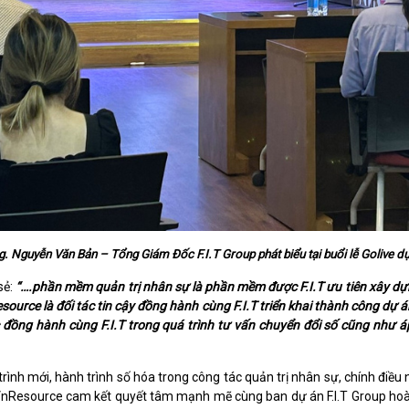
. Nguyễn Văn Bản – Tổng Giám Đốc F.I.T Group phát biểu tại buổi lễ Golive d
sẻ:
“….phần mềm quản trị nhân sự là phần mềm được F.I.T ưu tiên xây dựn
esource là đối tác tin cậy đồng hành cùng F.I.T triển khai thành công 
 đồng hành cùng F.I.T trong quá trình tư vấn chuyển đổi số cũng như á
nh mới, hành trình số hóa trong công tác quản trị nhân sự, chính điều này
VnResource cam kết quyết tâm mạnh mẽ cùng ban dự án F.I.T Group hoàn