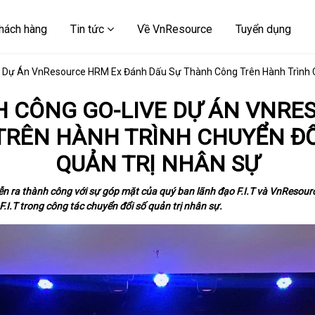
hách hàng
Tin tức
Về VnResource
Tuyển dụng
ve Dự Án VnResource HRM Ex Đánh Dấu Sự Thành Công Trên Hành Trình 
NH CÔNG GO-LIVE DỰ ÁN VNR
TRÊN HÀNH TRÌNH CHUYỂN ĐỔ
QUẢN TRỊ NHÂN SỰ
ễn ra thành công với sự góp mặt của quý ban lãnh đạo F.I.T và VnResource
I.T trong công tác chuyển đổi số quản trị nhân sự.