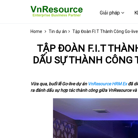
Giải pháp
K
Home
Tin dự án
Tập Đoàn F.I.T Thành Công Go-li
TẬP ĐOÀN F.I.T THÀ
DẤU SỰ THÀNH CÔNG 
Vừa qua, buổi lễ Go-live dự án
VnResource HRM Ex
đã di
ra đánh dấu sự hợp tác thành công giữa VnResource và F.