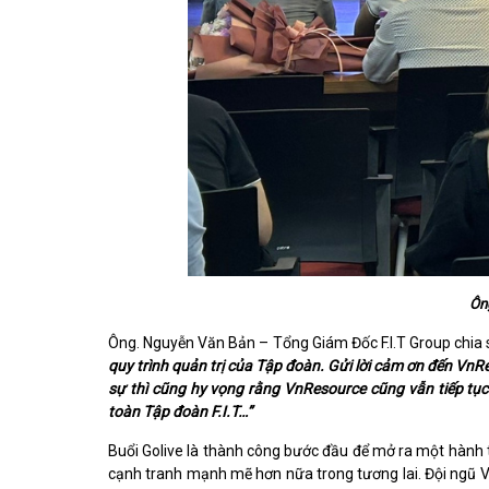
Ông
Ông. Nguyễn Văn Bản – Tổng Giám Đốc F.I.T Group chia 
quy trình quản trị của Tập đoàn. Gửi lời cảm ơn đến VnR
sự thì cũng hy vọng rằng VnResource cũng vẫn tiếp tục
toàn Tập đoàn F.I.T…”
Buổi Golive là thành công bước đầu để mở ra một hành trì
cạnh tranh mạnh mẽ hơn nữa trong tương lai. Đội ngũ 