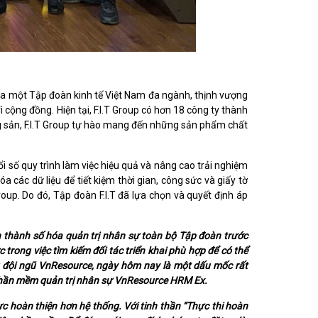
ủa một Tập đoàn kinh tế Việt Nam đa ngành, thịnh vượng
 cộng đồng. Hiện tại, F.I.T Group có hơn 18 công ty thành
g sản, F.I.T Group tự hào mang đến những sản phẩm chất
ổi số quy trình làm việc hiệu quả và nâng cao trải nghiệm
a các dữ liệu để tiết kiệm thời gian, công sức và giấy tờ
Group. Do đó, Tập đoàn F.I.T đã lựa chọn và quyết định áp
àn thành số hóa quản trị nhân sự toàn bộ Tập đoàn trước
 trong việc tìm kiếm đối tác triển khai phù hợp để có thể
ng đội ngũ VnResource, ngày hôm nay là một dấu mốc rất
n phần mềm quản trị nhân sự VnResource HRM Ex.
ực hoàn thiện hơn hệ thống. Với tinh thần “Thực thi hoàn