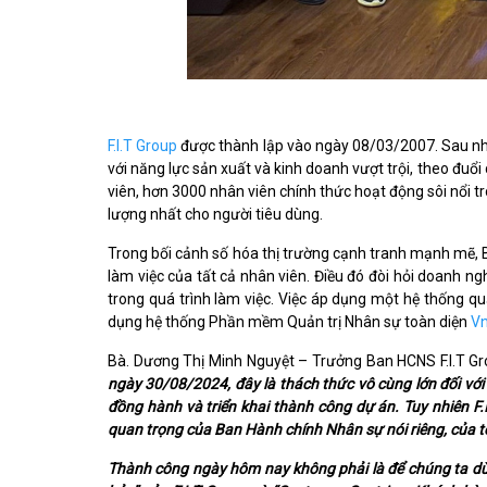
F.I.T Group
được thành lập vào ngày 08/03/2007. Sau nhi
với năng lực sản xuất và kinh doanh vượt trội, theo đuổi
viên, hơn 3000 nhân viên chính thức hoạt động sôi nổi
lượng nhất cho người tiêu dùng.
Trong bối cảnh số hóa thị trường cạnh tranh mạnh mẽ,
làm việc của tất cả nhân viên. Điều đó đòi hỏi doanh ngh
trong quá trình làm việc. Việc áp dụng một hệ thống quả
dụng hệ thống Phần mềm Quản trị Nhân sự toàn diện
V
Bà. Dương Thị Minh Nguyệt – Trưởng Ban HCNS F.I.T G
ngày 30/08/2024, đây là thách thức vô cùng lớn đối với c
đồng hành và triển khai thành công dự án. Tuy nhiên F
quan trọng của Ban Hành chính Nhân sự nói riêng, của 
Thành công ngày hôm nay không phải là để chúng ta dừng 