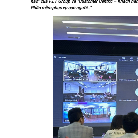
hảo” của F.I.T Group và “Customer Centric – Khách hàn
Phần mềm phục vụ con người…”