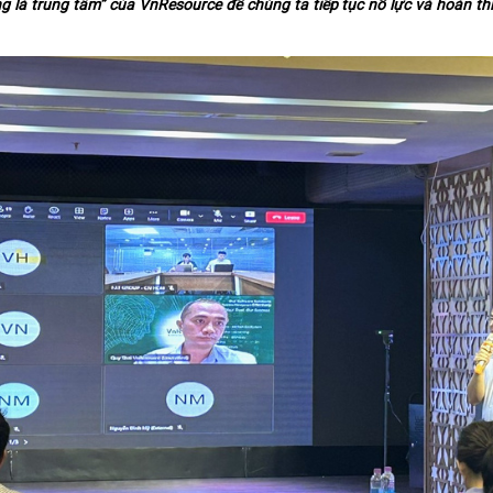
g là trung tâm” của VnResource để chúng ta tiếp tục nỗ lực và hoàn th