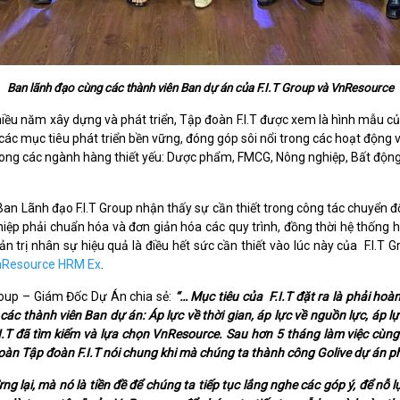
Ban lãnh đạo cùng các thành viên Ban dự án của F.I.T Group và VnResource
ều năm xây dựng và phát triển, Tập đoàn F.I.T được xem là hình mẫu c
 các mục tiêu phát triển bền vững, đóng góp sôi nổi trong các hoạt động vì
 trong các ngành hàng thiết yếu: Dược phẩm, FMCG, Nông nghiệp, Bất độn
 Ban Lãnh đạo
F.I.T Group nhận thấy sự cần thiết trong công tác chuyển đ
iệp phải chuẩn hóa và đơn giản hóa các quy trình, đồng thời hệ thống hó
n trị nhân sự hiệu quả là điều hết sức cần thiết vào lúc này của
F.I.T 
nResource HRM Ex
.
roup – Giám Đốc Dự Án chia sẻ:
“… Mục tiêu của F.I.T đặt ra là phải ho
ác thành viên Ban dự án: Áp lực về thời gian, áp lực về nguồn lực, áp lực
.I.T đã tìm kiếm và lựa chọn VnResource. Sau hơn 5 tháng làm việc cù
toàn Tập đoàn F.I.T nói chung khi mà chúng ta thành công Golive dự á
lại, mà nó là tiền đề để chúng ta tiếp tục lắng nghe các góp ý, để nỗ l