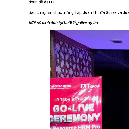
đoàn đã đặt ra.
Sau cùng, xin chúc mừng Tập đoàn F.I.T đã Golive và đ
Một số hình ảnh tại buổi lễ golive dự án: