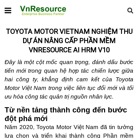
Home
Tin dự án
Toyota Motor Vietnam Nghiệm Thu Dự Án
Nâng Cấp Phần Mềm VnResource AI HRM v10
TOYOTA MOTOR VIETNAM NGHIỆM THU
DỰ ÁN NÂNG CẤP PHẦN MỀM
VNRESOURCE AI HRM V10
Đây là một cột mốc quan trọng, đánh dấu bước
tiến mới trong quan hệ hợp tác chiến lược giữa
hai công ty, khẳng định cam kết của Toyota
Motor Việt Nam trong việc liên tục đổi mới và tối
ưu hóa công tác quản trị nguồn nhân lực.
Từ nền tảng thành công đến bước
đột phá mới
Năm 2020, Toyota Motor Việt Nam đã tin tưởng
lựa chọn và triển khai thành công Phần mềm