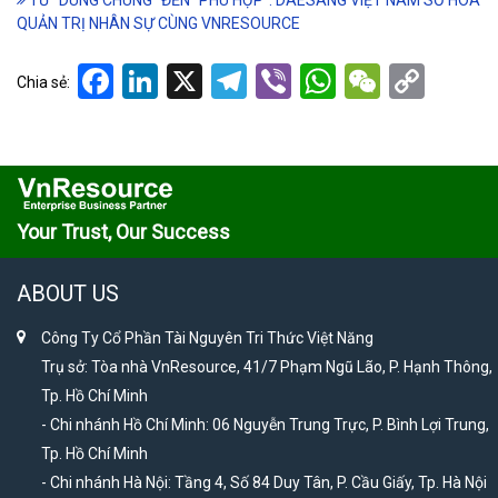
TỪ “DÙNG CHUNG” ĐẾN “PHÙ HỢP”: DAESANG VIỆT NAM SỐ HÓA
QUẢN TRỊ NHÂN SỰ CÙNG VNRESOURCE
Facebook
LinkedIn
X
Telegram
Viber
WhatsApp
WeCha
Cop
Chia sẻ:
Link
Your Trust, Our Success
ABOUT US
Công Ty Cổ Phần Tài Nguyên Tri Thức Việt Năng
Trụ sở: Tòa nhà VnResource, 41/7 Phạm Ngũ Lão, P. Hạnh Thông,
Tp. Hồ Chí Minh
- Chi nhánh Hồ Chí Minh: 06 Nguyễn Trung Trực, P. Bình Lợi Trung,
Tp. Hồ Chí Minh
- Chi nhánh Hà Nội: Tầng 4, Số 84 Duy Tân, P. Cầu Giấy, Tp. Hà Nội