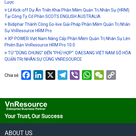
Lược
Lễ Kick-off Dự Án Triển Khai Phần Mềm Quản Trị Nhân Sự (HRM)
Tại Công Ty Cổ Phần SCOTS ENGLISH AUSTRALIA
Bidiphar Thành Công Go-live Giải Pháp Phần Mềm Quản Trị Nhân
Sự VnResource HRM Pro
XP POWER Việt Nam Nâng Cấp Phần Mềm Quản Trị Nhân Sự Lên
Phiên Bản VnResource HRM Pro 10.0
TỪ “DÙNG CHUNG” ĐẾN “PHÙ HỢP”: DAESANG VIỆT NAM SỐ HÓA
QUẢN TRỊ NHÂN SỰ CÙNG VNRESOURCE
Facebook
LinkedIn
X
Telegram
Viber
WhatsApp
WeCha
Cop
Chia sẻ:
Link
Your Trust, Our Success
ABOUT US