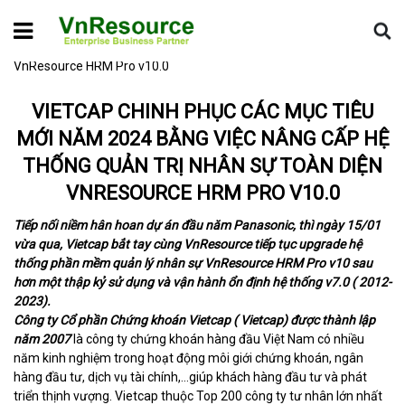
Home
Tin dự án
Vietcap chinh phục các mục tiêu mới năm
2024 bằng việc nâng cấp hệ thống quản trị nhân sự toàn diện
VnResource HRM Pro v10.0
VIETCAP CHINH PHỤC CÁC MỤC TIÊU
MỚI NĂM 2024 BẰNG VIỆC NÂNG CẤP HỆ
THỐNG QUẢN TRỊ NHÂN SỰ TOÀN DIỆN
VNRESOURCE HRM PRO V10.0
Tiếp nối niềm hân hoan dự án đầu năm Panasonic, thì ngày 15/01
vừa qua, Vietcap bắt tay cùng VnResource tiếp tục upgrade hệ
thống phần mềm quản lý nhân sự VnResource HRM Pro v10 sau
hơn một thập kỷ sử dụng và vận hành ổn định hệ thống v7.0 ( 2012-
2023).
Công ty Cổ phần Chứng khoán Vietcap ( Vietcap) được thành lập
năm 2007
là công ty chứng khoán hàng đầu Việt Nam có nhiều
năm kinh nghiệm trong hoạt động môi giới chứng khoán, ngân
hàng đầu tư, dịch vụ tài chính,…giúp khách hàng đầu tư và phát
triển thịnh vượng. Vietcap thuộc Top 200 công ty tư nhân lớn nhất