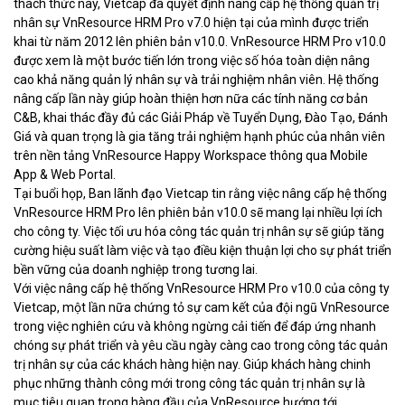
thách thức này, Vietcap đã quyết định nâng cấp hệ thống quản trị
nhân sự VnResource HRM Pro v7.0 hiện tại của mình được triển
khai từ năm 2012 lên phiên bản v10.0. VnResource HRM Pro v10.0
được xem là một bước tiến lớn trong việc số hóa toàn diện nâng
cao khả năng quản lý nhân sự và trải nghiệm nhân viên. Hệ thống
nâng cấp lần này giúp hoàn thiện hơn nữa các tính năng cơ bản
C&B, khai thác đầy đủ các Giải Pháp về Tuyển Dụng, Đào Tạo, Đánh
Giá và quan trọng là gia tăng trải nghiệm hạnh phúc của nhân viên
trên nền tảng VnResource Happy Workspace thông qua Mobile
App & Web Portal.
Tại buổi họp, Ban lãnh đạo Vietcap tin rằng việc nâng cấp hệ thống
VnResource HRM Pro lên phiên bản v10.0 sẽ mang lại nhiều lợi ích
cho công ty. Việc tối ưu hóa công tác quản trị nhân sự sẽ giúp tăng
cường hiệu suất làm việc và tạo điều kiện thuận lợi cho sự phát triển
bền vững của doanh nghiệp trong tương lai.
Với việc nâng cấp hệ thống VnResource HRM Pro v10.0 của công ty
Vietcap, một lần nữa chứng tỏ sự cam kết của đội ngũ VnResource
trong việc nghiên cứu và không ngừng cải tiến để đáp ứng nhanh
chóng sự phát triển và yêu cầu ngày càng cao trong công tác quản
trị nhân sự của các khách hàng hiện nay. Giúp khách hàng chinh
phục những thành công mới trong công tác quản trị nhân sự là
mục tiêu quan trọng hàng đầu của VnResource hướng tới.