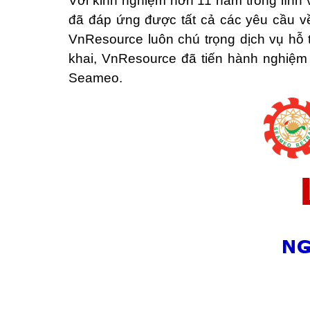
Với kinh nghiệm hơn 11 năm trong lĩnh 
đã đáp ứng được tất cả các yêu cầu 
VnResource luôn chú trọng dịch vụ hỗ t
khai, VnResource đã tiến hành nghiệm
Seameo.