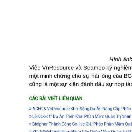
Hình ản
Việc VnResource và Seameo ký nghiệm 
một minh chứng cho sự hài lòng của BG
cũng là một sự kiện đánh dấu sự hợp tá
CÁC BÀI VIẾT LIÊN QUAN
ACFC & VnResource Khởi Động Dự Án Nâng Cấp Phần 
Lễ Kick-off Dự Án Triển Khai Phần Mềm Quản Trị Nh
Bidiphar Thành Công Go-live Giải Pháp Phần Mềm Qu
XP POWER Việt Nam Nâng Cấp Phần Mềm Quản Trị Nh