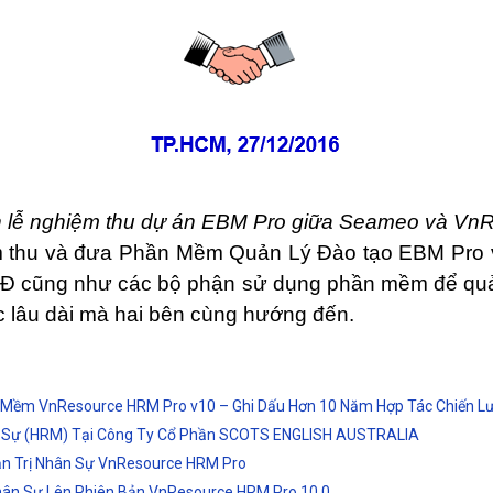
h lễ nghiệm thu dự án EBM Pro giữa Seameo và Vn
thu và đưa Phần Mềm Quản Lý Đào tạo EBM Pro và
Đ cũng như các bộ phận sử dụng phần mềm để quản
c lâu dài mà hai bên cùng hướng đến.
Mềm VnResource HRM Pro v10 – Ghi Dấu Hơn 10 Năm Hợp Tác Chiến L
ân Sự (HRM) Tại Công Ty Cổ Phần SCOTS ENGLISH AUSTRALIA
ản Trị Nhân Sự VnResource HRM Pro
ân Sự Lên Phiên Bản VnResource HRM Pro 10.0