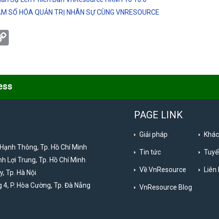
NAM SỐ HÓA QUẢN TRỊ NHÂN SỰ CÙNG VNRESOURCE
tsApp
eChat
Copy
Link
ess
PAGE LINK
Giải pháp
Khác
 Hạnh Thông, Tp. Hồ Chí Minh
Tin tức
Tuyể
nh Lợi Trung, Tp. Hồ Chí Minh
Về VnResource
Liên
y, Tp. Hà Nội
 4, P. Hòa Cường, Tp. Đà Nẵng
VnResource Blog