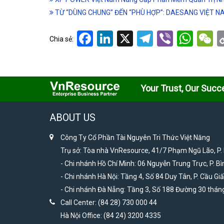
TỪ “DÙNG CHUNG” ĐẾN “PHÙ HỢP”: DAESANG VIỆT 
Facebook
LinkedIn
X
Telegram
Viber
Wha
W
Chia sẻ:
Your Trust, Our Succ
ABOUT US
Công Ty Cổ Phần Tài Nguyên Tri Thức Việt Năng
Trụ sở: Tòa nhà VnResource, 41/7 Phạm Ngũ Lão, P.
- Chi nhánh Hồ Chí Minh: 06 Nguyễn Trung Trực, P. Bì
- Chi nhánh Hà Nội: Tầng 4, Số 84 Duy Tân, P. Cầu Giấ
- Chi nhánh Đà Nẵng: Tầng 3, Số 188 Đường 30 tháng
Call Center: (84 28) 730 000 44
Hà Nội Office: (84 24) 3200 4335