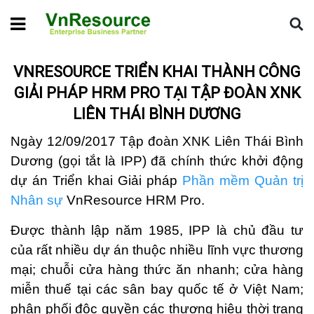
Home
Tin dự án
VnResource triển khai thành công giải pháp
HRM Pro tại Tập đoàn XNK Liên Thái Bình Dương
VNRESOURCE TRIỂN KHAI THÀNH CÔNG
GIẢI PHÁP HRM PRO TẠI TẬP ĐOÀN XNK
LIÊN THÁI BÌNH DƯƠNG
Ngày 12/09/2017 Tập đoàn XNK Liên Thái Bình
Dương (gọi tắt là IPP) đã chính thức khởi động
dự án Triển khai Giải pháp
Phần mềm Quản trị
Nhân sự
VnResource HRM Pro.
Được thành lập năm 1985, IPP là chủ đầu tư
của rất nhiều dự án thuộc nhiều lĩnh vực thương
mại; chuỗi cửa hàng thức ăn nhanh; cửa hàng
miễn thuế tại các sân bay quốc tế ở Việt Nam;
phân phối độc quyền các thương hiệu thời trang