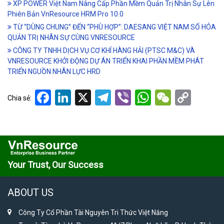
XP POWER Việt Nam Nâng Cấp Phần Mềm Quản Trị Nhân Sự Lên
Phiên Bản VnResource HRM Pro 10.0
TỪ “DÙNG CHUNG” ĐẾN “PHÙ HỢP”: DAESANG VIỆT NAM SỐ HÓA
QUẢN TRỊ NHÂN SỰ CÙNG VNRESOURCE
CÔNG TY TNHH DỊCH VỤ CƠ KHÍ HÀNG HẢI (PTSC M&C) VÀ
VNRESOURCE KHỞI ĐỘNG DỰ ÁN TRIỂN KHAI PHẦN MỀM PHÁT
TRIỂN NGUỒN NHÂN LỰC HRD
Facebook
LinkedIn
X
Telegram
Viber
WhatsApp
WeCha
Cop
Chia sẻ:
Link
Your Trust, Our Success
ABOUT US
Công Ty Cổ Phần Tài Nguyên Tri Thức Việt Năng