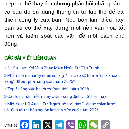
hợp cụ thể, hãy tìm những phản hồi nhất quán –
và sau đó sử dụng thông tin từ tập thể để cải
thiện công ty của bạn. Nếu bạn làm điều này,
bạn sẽ có thể xây dựng một nền văn hóa tốt
hơn và kiểm soát các vấn đề một cách chủ
động.
CÁC BÀI VIẾT LIÊN QUAN
11 Sai Lầm Khi Mua Phần Mềm Nhân Sự Cần Tránh
Phần mềm quản lý nhân sự là gì? Tại sao số hóa là “chìa khóa
vàng” để bứt phá năng suất năm 2026?
Top 5 công việc hot được “săn đón” năm 2018
Các loại phần mềm máy chấm công định vị tốt hiện nay
Mid-Year HR Audit: Từ “Người hỗ trợ” đến “Đối tác chiến lược” –
Lộ trình tối ưu hóa nguồn lực cho nửa cuối năm 2026
Facebook
LinkedIn
X
Telegram
Viber
WhatsApp
WeCha
Cop
Chia sẻ: