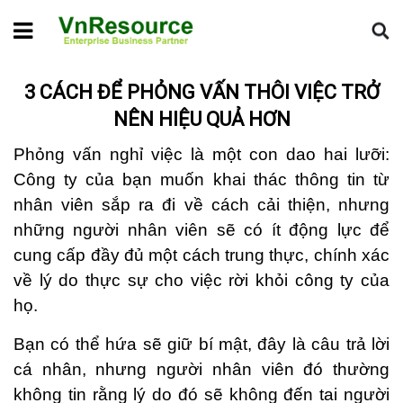
Home
Tin chuyên ngành
3 cách để phỏng vấn thôi việc trở
nên hiệu quả hơn
3 CÁCH ĐỂ PHỎNG VẤN THÔI VIỆC TRỞ
NÊN HIỆU QUẢ HƠN
Phỏng vấn nghỉ việc là một con dao hai lưỡi:
Công ty của bạn muốn khai thác thông tin từ
nhân viên sắp ra đi về cách cải thiện, nhưng
những người nhân viên sẽ có ít động lực để
cung cấp đầy đủ một cách trung thực, chính xác
về lý do thực sự cho việc rời khỏi công ty của
họ.
Bạn có thể hứa sẽ giữ bí mật, đây là câu trả lời
cá nhân, nhưng người nhân viên đó thường
không tin rằng lý do đó sẽ không đến tai người