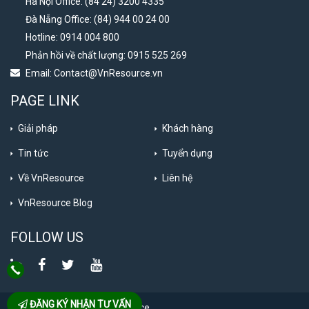
Hà Nội Office: (84 24) 3200 4335
Đà Nẵng Office: (84) 944 00 24 00
Hotline: 0914 004 800
Phản hồi về chất lượng: 0915 525 269
Email:
Contact@VnResource.vn
PAGE LINK
Giải pháp
Khách hàng
Tin tức
Tuyển dụng
Về VnResource
Liên hệ
VnResource Blog
FOLLOW US
ĐĂNG KÝ NHẬN TƯ VẤN
Bản quyền thuộc về VnResource