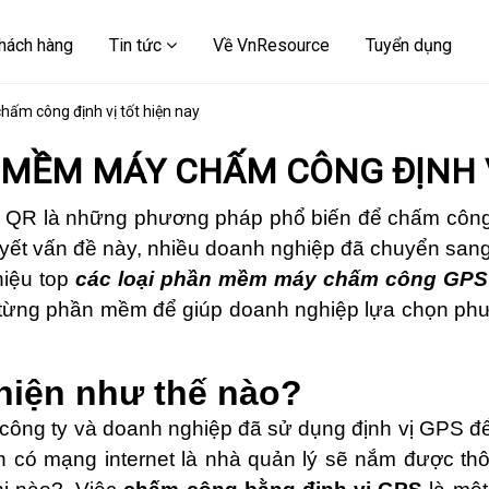
hách hàng
Tin tức
Về VnResource
Tuyển dụng
ấm công định vị tốt hiện nay
 MỀM MÁY CHẤM CÔNG ĐỊNH V
ã QR là những phương pháp phổ biến để chấm côn
quyết vấn đề này, nhiều doanh nghiệp đã chuyển sa
hiệu top
các loại phần mềm máy chấm công
GPS
a từng phần mềm để giúp doanh nghiệp lựa chọn p
hiện như thế nào?
iều công ty và doanh nghiệp đã sử dụng định vị GPS 
ần có mạng internet là nhà quản lý sẽ nắm được thô