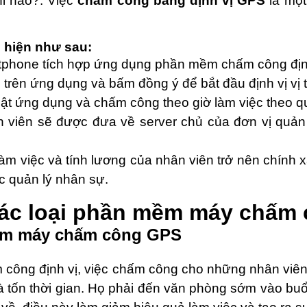
khi nào?. Việc
chấm công bằng định vị GPS
là một
 hiện như sau:
rtphone tích hợp ứng dụng phần mềm chấm công địn
vị trên ứng dụng và bấm đồng ý để bắt đầu định vị vị t
bật ứng dụng và chấm công theo giờ làm việc theo q
n viên sẽ được đưa về server chủ của đơn vị quản
àm việc và tính lương của nhân viên trở nên chính xá
c quản lý nhân sự.
ác loại phần mềm máy chấm c
mềm máy chấm công GPS
 công định vị, việc chấm công cho những nhân viên
và tốn thời gian. Họ phải đến văn phòng sớm vào buổ