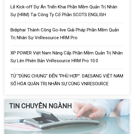
Lễ Kick-off Dự Án Triển Khai Phần Mềm Quản Trị Nhân
Sự (HRM) Tại Công Ty Cổ Phần SCOTS ENGLISH
AUSTRALIA
Bidiphar Thành Công Go-live Giải Pháp Phần Mềm Quản
Trị Nhân Sự VnResource HRM Pro
XP POWER Việt Nam Nâng Cấp Phần Mềm Quản Trị Nhân
Sự Lên Phiên Bản VnResource HRM Pro 10.0
TỪ “DÙNG CHUNG” ĐẾN “PHÙ HỢP”: DAESANG VIỆT NAM
SỐ HÓA QUẢN TRỊ NHÂN SỰ CÙNG VNRESOURCE
TIN CHUYÊN NGÀNH