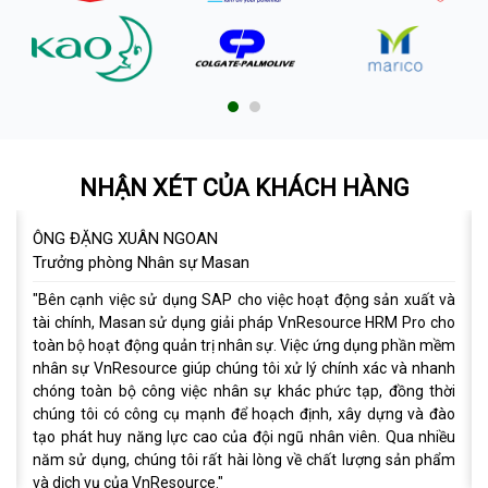
NHẬN XÉT CỦA KHÁCH HÀNG
AN
MR. SUNDAR LAKSHMINAR
 Masan
Chuyên gia triển khai phần
 SAP cho việc hoạt động sản xuất và
"...Thành tựu của NSRP cũng
ng giải pháp VnResource HRM Pro cho
thuật của phần mềm nhân sự
trị nhân sự. Việc ứng dụng phần mềm
hoạt của phần mềm để đáp
 chúng tôi xử lý chính xác và nhanh
hàng. Cuối cùng, tôi rất hài l
c nhân sự khác phức tạp, đồng thời
nhiệm vụ khi chọn phần mềm
ạnh để hoạch định, xây dựng và đào
thể hoàn thành triền khai ph
ao của đội ngũ nhân viên. Qua nhiều
rất hài lòng về chất lượng sản phẩm
e."