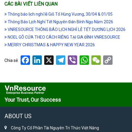
CÁC BÀI VIẾT LIÊN QUAN
Thông báo lịch nghỉ lễ Giỗ Tổ Hùng Vương, 30/04 & 01/05
Thông Báo Lịch Nghỉ Tết Nguyên Đán Bính Ngọ Năm 2026
VNRESOURCE THÔNG BÁO LỊCH NGHỈ LỄ TẾT DƯƠNG LỊCH 2026
NOEL GÕ CỬA THEO CÁCH RIÊNG TẠI GIA ĐÌNH VNRESOURCE
MERRY CHRISTMAS & HAPPY NEW YEAR 2026
Facebook
LinkedIn
X
Telegram
Viber
WhatsApp
WeCha
Cop
Chia sẻ:
Link
Your Trust, Our Success
ABOUT US
Công Ty Cổ Phần Tài Nguyên Tri Thức Việt Năng