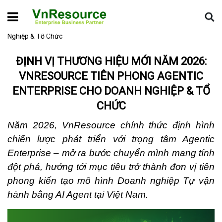
Home
Hoạt động VnResource
Định Vị Thương Hiệu Mới Năm
2026: VnResource Tiên Phong Agentic Enterprise Cho Doanh
Nghiệp & Tổ Chức
ĐỊNH VỊ THƯƠNG HIỆU MỚI NĂM 2026:
VNRESOURCE TIÊN PHONG AGENTIC
ENTERPRISE CHO DOANH NGHIỆP & TỔ
CHỨC
Năm 2026, VnResource chính thức định hình
chiến lược phát triển với trọng tâm Agentic
Enterprise – mở ra bước chuyển mình mang tính
đột phá, hướng tới mục tiêu trở thành đơn vị tiên
phong kiến tạo mô hình Doanh nghiệp Tự vận
hành bằng AI Agent tại Việt Nam.