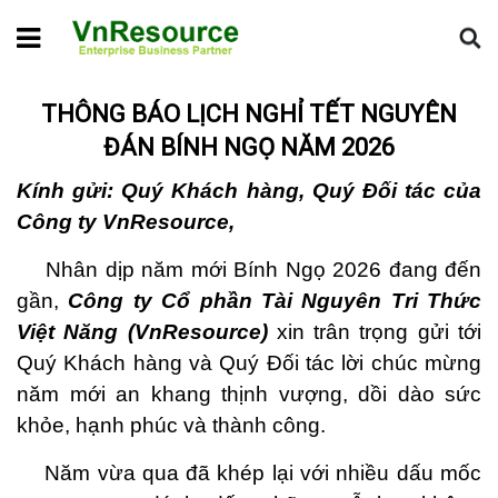
Home
Hoạt động VnResource
Thông Báo Lịch Nghỉ Tết
Nguyên Đán Bính Ngọ Năm 2026
THÔNG BÁO LỊCH NGHỈ TẾT NGUYÊN
ĐÁN BÍNH NGỌ NĂM 2026
Kính gửi: Quý Khách hàng, Quý Đối tác của
Công ty VnResource,
Nhân dịp năm mới Bính Ngọ 2026 đang đến
gần,
Công ty Cổ phần Tài Nguyên Tri Thức
Việt Năng (VnResource)
xin trân trọng gửi tới
Quý Khách hàng và Quý Đối tác lời chúc mừng
năm mới an khang thịnh vượng, dồi dào sức
khỏe, hạnh phúc và thành công.
Năm vừa qua đã khép lại với nhiều dấu mốc