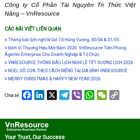
Công ty Cổ Phần Tài Nguyên Tri Thức Việt
Năng – VnResource
CÁC BÀI VIẾT LIÊN QUAN
Thông báo lịch nghỉ lễ Giỗ Tổ Hùng Vương, 30/04 & 01/05
Định Vị Thương Hiệu Mới Năm 2026: VnResource Tiên Phong
Agentic Enterprise Cho Doanh Nghiệp & Tổ Chức
VNRESOURCE THÔNG BÁO LỊCH NGHỈ LỄ TẾT DƯƠNG LỊCH 2026
NOEL GÕ CỬA THEO CÁCH RIÊNG TẠI GIA ĐÌNH VNRESOURCE
MERRY CHRISTMAS & HAPPY NEW YEAR 2026
Facebook
LinkedIn
X
Telegram
Viber
WhatsApp
WeCha
Cop
Chia sẻ:
Link
Your Trust, Our Success