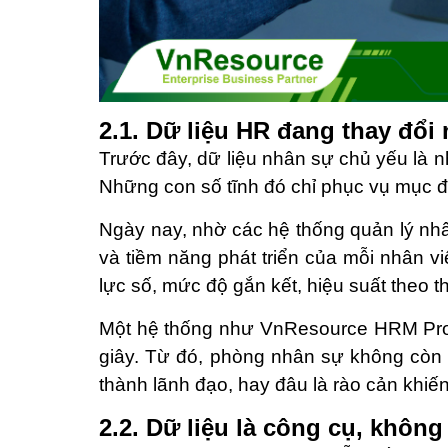
2.1. Dữ liệu HR đang thay đổi
Trước đây, dữ liệu nhân sự chủ yếu là n
Những con số tĩnh đó chỉ phục vụ mục đ
Ngày nay, nhờ các hệ thống quản lý nhâ
và tiềm năng phát triển của mỗi nhân 
lực số, mức độ gắn kết, hiệu suất theo t
Một hệ thống như VnResource HRM Pro có
giây. Từ đó, phòng nhân sự không còn “đ
thành lãnh đạo, hay đâu là rào cản khiế
2.2. Dữ liệu là công cụ, không