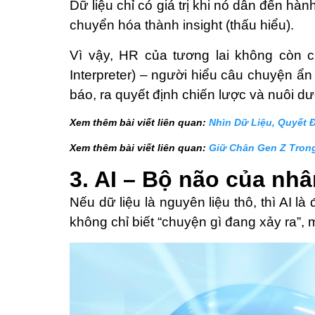
Dữ liệu chỉ có giá trị khi nó dẫn đến h
chuyển hóa thành insight (thấu hiểu).
Vì vậy, HR của tương lai không còn chỉ
Interpreter) – người hiểu câu chuyện ẩ
báo, ra quyết định chiến lược và nuôi d
Xem thêm bài viết liên quan:
Nhìn Dữ Liệu, Quyết 
Xem thêm bài viết liên quan:
Giữ Chân Gen Z Trong
3. AI – Bộ não của nh
Nếu dữ liệu là nguyên liệu thô, thì AI l
không chỉ biết “chuyện gì đang xảy ra”, m