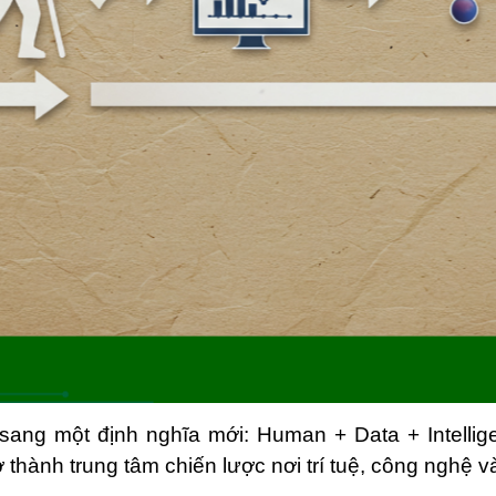
ang một định nghĩa mới: Human + Data + Intellig
thành trung tâm chiến lược nơi trí tuệ, công nghệ 