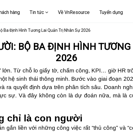
hách hàng
Tin tức
Về VnResource
Tuyển dụng
 Bộ Ba Định Hình Tương Lai Quản Trị Nhân Sự 2026
GƯỜI: BỘ BA ĐỊNH HÌNH TƯƠNG
2026
lớn. Từ chỗ lo giấy tờ, chấm công, KPI… giờ HR trở 
một hệ sinh thái thông minh. Bước vào giai đoạn 
 và ra quyết định dựa trên phân tích sâu. Doanh n
hực sự. Và đây không còn là dự đoán nữa, mà là c
g chỉ là con người
 gắn liền với những công việc rất “thủ công” và “c