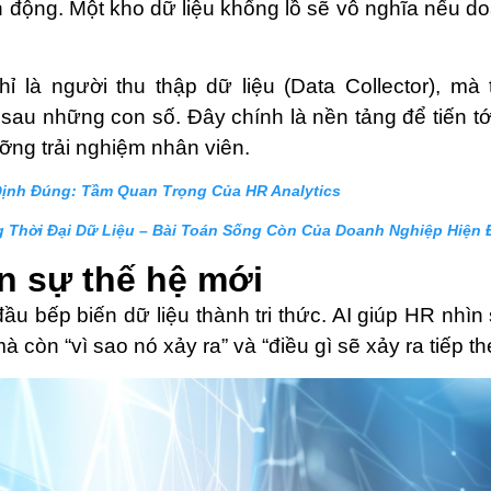
ành động. Một kho dữ liệu khổng lồ sẽ vô nghĩa nếu d
 là người thu thập dữ liệu (Data Collector), mà 
n sau những con số. Đây chính là nền tảng để tiến t
ưỡng trải nghiệm nhân viên.
Định Đúng: Tầm Quan Trọng Của HR Analytics
 Thời Đại Dữ Liệu – Bài Toán Sống Còn Của Doanh Nghiệp Hiện 
ân sự thế hệ mới
à đầu bếp biến dữ liệu thành tri thức. AI giúp HR n
à còn “vì sao nó xảy ra” và “điều gì sẽ xảy ra tiếp th