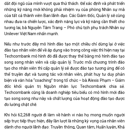
dắt đội ngũ của mình vượt qua thử thách. Để xác định và phát triển
những kỹ năng mới không phải nhiệm vụ của phòng Nhân sự mà
của tất cả thành viên Ban lãnh đạo. Các Giám Đốc, Quản lý sẽ cùng
nhau đưa ra chiến lược, xác định năng lực và kỹ năng cần thiết cho
tương lai, bà Nguyễn Tâm Trang – Phó chủ tịch phụ trách Nhân sự
Unilever Việt Nam nhấn mạnh.
Nếu như trước đây mô hình đào tạo một chiều chỉ dừng lại ở việc
đào tạo nhân viên để về áp dụng vào trong công việc thì hiện nay tại
Techcombank mô hình đó đã được thay thế bằng mô hình đào tạo
song song nhân viên và cấp quản lý. Trước mỗi chương trình đào
tạo cho nhân viên thì cấp quản lý sẽ được đào tạo tương ứng để có
thể truyền đạt và tương tác với nhân viên, phát huy tư duy phản
biện và văn hóa “coaching” trong tổ chức – bà Alexis Phạm – Giám
đốc khối quản trị Nguồn nhân lực Techcombank chia sẻ.
Techcombank cũng là doanh nghiệp tiêu biểu có mô hình mới đào
tạo song song như này và chất lượng của hoạt động đào tạo được
đo lường chặt chẽ.
Khi hỏi 62,268 người đi làm về hành vi nào họ mong muốn người
sếp trực tiếp thực hiện, đây lần lượt là những kỳ vọng của nhân viên
dành cho người lãnh đạo: Truyền thông, Quan tâm, Huấn luyện, Khả