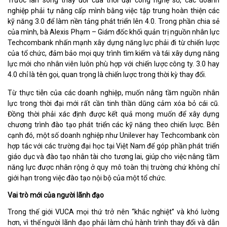
Trước làn sóng thay đổi của thời đại công nghệ số, các doanh
nghiệp phải tự nâng cấp mình bằng việc tập trung hoàn thiện các
kỹ năng 3.0 để làm nền tảng phát triển lên 4.0. Trong phần chia sẻ
của mình, bà Alexis Phạm – Giám đốc khối quản trị nguồn nhân lực
Techcombank nhấn mạnh xây dựng năng lực phải đi từ chiến lược
của tổ chức, đảm bảo mọi quy trình tìm kiếm và tái xây dựng năng
lực mới cho nhân viên luôn phù hợp với chiến lược công ty. 3.0 hay
4.0 chỉ là tên gọi, quan trọng là chiến lược trong thời kỳ thay đổi.
Từ thực tiễn của các doanh nghiệp, muốn nâng tầm nguồn nhân
lực trong thời đại mới rất cần tinh thần dũng cảm xóa bỏ cái cũ.
Đồng thời phải xác định được kết quả mong muốn để xây dựng
chương trình đào tạo phát triển các kỹ năng theo chiến lược. Bên
cạnh đó, một số doanh nghiệp như Unilever hay Techcombank còn
hợp tác với các trường đại học tại Việt Nam để góp phần phát triển
giáo dục và đào tạo nhân tài cho tương lai, giúp cho việc nâng tầm
năng lực được nhân rộng ở quy mô toàn thị trường chứ không chỉ
giới hạn trong việc đào tạo nội bộ của một tổ chức.
Vai trò mới của người lãnh đạo
Trong thế giới VUCA mọi thứ trở nên “khắc nghiệt” và khó lường
hơn, vì thế người lãnh đạo phải làm chủ hành trình thay đổi và dẫn