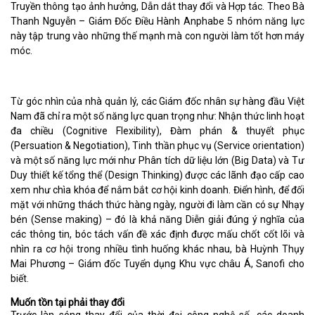
Truyền thông tạo ảnh hưởng, Dẫn dắt thay đổi và Hợp tác. Theo Bà
Thanh Nguyễn – Giám Đốc Điều Hành Anphabe 5 nhóm năng lực
này tập trung vào những thế mạnh mà con người làm tốt hơn máy
móc.
Từ góc nhìn của nhà quản lý, các Giám đốc nhân sự hàng đầu Việt
Nam đã chỉ ra một số năng lực quan trọng như: Nhận thức linh hoạt
đa chiều (Cognitive Flexibility), Đàm phán & thuyết phục
(Persuation & Negotiation), Tinh thần phục vụ (Service orientation)
và một số năng lực mới như Phân tích dữ liệu lớn (Big Data) và Tư
Duy thiết kế tổng thể (Design Thinking) được các lãnh đạo cấp cao
xem như chìa khóa để nắm bắt cơ hội kinh doanh. Điển hình, để đối
mặt với những thách thức hàng ngày, người đi làm cần có sự Nhạy
bén (Sense making) – đó là khả năng Diễn giải đúng ý nghĩa của
các thông tin, bóc tách vấn đề xác định được mấu chốt cốt lõi và
nhìn ra cơ hội trong nhiều tình huống khác nhau, bà Huỳnh Thụy
Mai Phương – Giám đốc Tuyển dụng Khu vực châu Á, Sanofi cho
biết.
Muốn tồn tại phải thay đổi