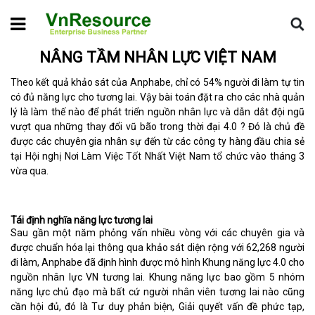
Home
Tin chuyên ngành
Nâng tầm nhân lực Việt Nam
NÂNG TẦM NHÂN LỰC VIỆT NAM
Theo kết quả khảo sát của Anphabe, chỉ có 54% người đi làm tự tin
có đủ năng lực cho tương lai. Vậy bài toán đặt ra cho các nhà quản
lý là làm thế nào để phát triển nguồn nhân lực và dẫn dắt đội ngũ
vượt qua những thay đổi vũ bão trong thời đại 4.0 ? Đó là chủ đề
được các chuyên gia nhân sự đến từ các công ty hàng đầu chia sẻ
tại Hội nghị Nơi Làm Việc Tốt Nhất Việt Nam tổ chức vào tháng 3
vừa qua.
Tái định nghĩa năng lực tương lai
Sau gần một năm phỏng vấn nhiều vòng với các chuyên gia và
được chuẩn hóa lại thông qua khảo sát diện rộng với 62,268 người
đi làm, Anphabe đã định hình được mô hình Khung năng lực 4.0 cho
nguồn nhân lực VN tương lai. Khung năng lực bao gồm 5 nhóm
năng lực chủ đạo mà bất cứ người nhân viên tương lai nào cũng
cần hội đủ, đó là Tư duy phản biện, Giải quyết vấn đề phức tạp,