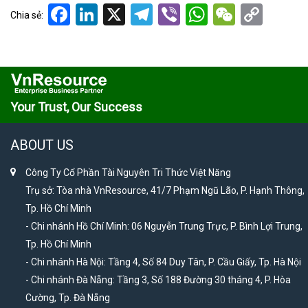
Facebook
LinkedIn
X
Telegram
Viber
WhatsApp
WeCha
Cop
Chia sẻ:
Link
Your Trust, Our Success
ABOUT US
Công Ty Cổ Phần Tài Nguyên Tri Thức Việt Năng
Trụ sở: Tòa nhà VnResource, 41/7 Phạm Ngũ Lão, P. Hạnh Thông,
Tp. Hồ Chí Minh
- Chi nhánh Hồ Chí Minh: 06 Nguyễn Trung Trực, P. Bình Lợi Trung,
Tp. Hồ Chí Minh
- Chi nhánh Hà Nội: Tầng 4, Số 84 Duy Tân, P. Cầu Giấy, Tp. Hà Nội
- Chi nhánh Đà Nẵng: Tầng 3, Số 188 Đường 30 tháng 4, P. Hòa
Cường, Tp. Đà Nẵng