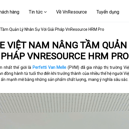
hách hàng
Tin tức
Về VnResource
Tuyển dụng
 Tầm Quản Lý Nhân Sự Với Giải Pháp VnResource HRM Pro
 VIỆT NAM NÂNG TẦM QUẢN LY
PHÁP VNRESOURCE HRM PRO
 nhất thế giới là
Perfetti Van Melle
(PVM) đã gia nhập thị trường Vi
ạn đồng hành từ tuổi thơ đến khi trưởng thành của nhiều thế hệ người Vi
 ấn mạnh mẽ bằng những sản phẩm chất lượng, mang ý nghĩa sâu sắc. Đâ