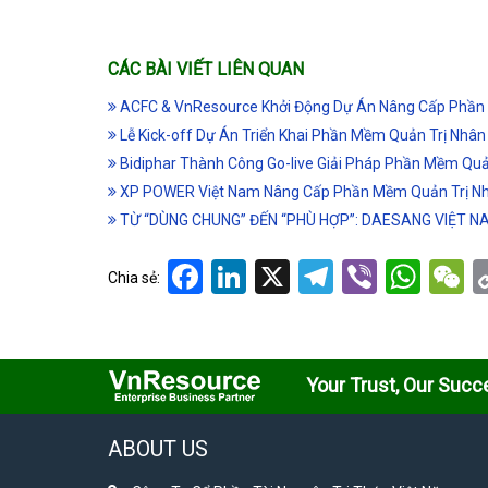
CÁC BÀI VIẾT LIÊN QUAN
ACFC & VnResource Khởi Động Dự Án Nâng Cấp Phần 
Lễ Kick-off Dự Án Triển Khai Phần Mềm Quản Trị Nh
Bidiphar Thành Công Go-live Giải Pháp Phần Mềm Qu
XP POWER Việt Nam Nâng Cấp Phần Mềm Quản Trị Nh
TỪ “DÙNG CHUNG” ĐẾN “PHÙ HỢP”: DAESANG VIỆT 
Facebook
LinkedIn
X
Telegram
Viber
Wha
W
Chia sẻ:
Your Trust, Our Succ
ABOUT US