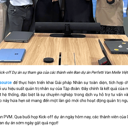
 Kick-off Dự án sự tham gia của các thành viên Ban dự án Perfetti Van Melle 
source
để thực hiện triển khai Giải pháp Nhân sự toàn diện, tích hợ
u hiệu suất quản trị nhân sự của Tập đoàn. Đây chính là kết quả của một q
ệ thống, đặc biệt là sự chuyên nghiệp trong dịch vụ hỗ trợ tư vấn va
ự kết hợp này hứa hẹn sẽ mang đến một làn gió mới cho hoạt động quản trị
án PVM
.
Qua buổi họp Kick-off dự án ngày hôm nay, các thành viên của 02 đ
n dự án sớm ngày gặt quả ngọt!