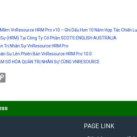
Mềm VnResource HRM Pro v10 – Ghi Dấu Hơn 10 Năm Hợp Tác Chiến L
ân Sự (HRM) Tại Công Ty Cổ Phần SCOTS ENGLISH AUSTRALIA
ản Trị Nhân Sự VnResource HRM Pro
ân Sự Lên Phiên Bản VnResource HRM Pro 10.0
NAM SỐ HÓA QUẢN TRỊ NHÂN SỰ CÙNG VNRESOURCE
tsApp
eChat
Copy
Link
ess
PAGE LINK