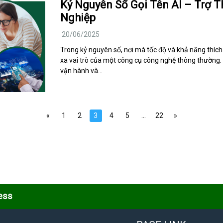
Kỷ Nguyên Số Gọi Tên AI – Trợ 
Nghiệp
20/06/2025
Trong kỷ nguyên số, nơi mà tốc độ và khả năng thích n
xa vai trò của một công cụ công nghệ thông thường. A
vận hành và…
«
1
2
3
4
5
…
22
»
ess