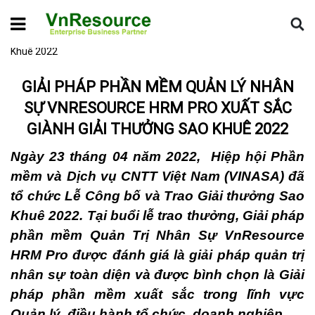
Home
Hoạt động VnResource
Giải pháp phần mềm quản lý
nhân sự VnResource HRM Pro xuất sắc giành giải thưởng Sao
Khuê 2022
GIẢI PHÁP PHẦN MỀM QUẢN LÝ NHÂN
SỰ VNRESOURCE HRM PRO XUẤT SẮC
GIÀNH GIẢI THƯỞNG SAO KHUÊ 2022
Ngày 23 tháng 04 năm 2022, Hiệp hội Phần
mềm và Dịch vụ CNTT Việt Nam (VINASA) đã
tổ chức Lễ Công bố và Trao Giải thưởng Sao
Khuê 2022. Tại buổi lễ trao thưởng, Giải pháp
phần mềm Quản Trị Nhân Sự VnResource
HRM Pro được đánh giá là giải pháp quản trị
nhân sự toàn diện và được bình chọn là Giải
pháp phần mềm xuất sắc trong lĩnh vực
Quản lý, điều hành tổ chức, doanh nghiệp.