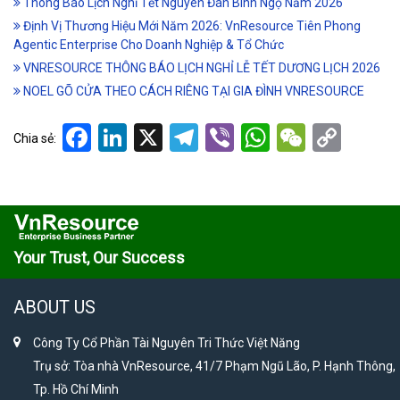
Thông Báo Lịch Nghỉ Tết Nguyên Đán Bính Ngọ Năm 2026
Định Vị Thương Hiệu Mới Năm 2026: VnResource Tiên Phong
Agentic Enterprise Cho Doanh Nghiệp & Tổ Chức
VNRESOURCE THÔNG BÁO LỊCH NGHỈ LỄ TẾT DƯƠNG LỊCH 2026
NOEL GÕ CỬA THEO CÁCH RIÊNG TẠI GIA ĐÌNH VNRESOURCE
Facebook
LinkedIn
X
Telegram
Viber
WhatsApp
WeCha
Cop
Chia sẻ:
Link
Your Trust, Our Success
ABOUT US
Công Ty Cổ Phần Tài Nguyên Tri Thức Việt Năng
Trụ sở: Tòa nhà VnResource, 41/7 Phạm Ngũ Lão, P. Hạnh Thông,
Tp. Hồ Chí Minh