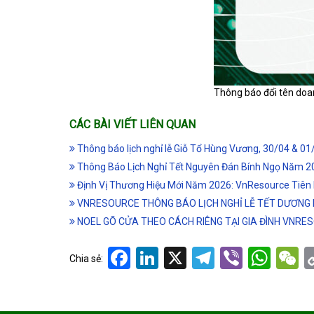
Thông báo đổi tên doa
CÁC BÀI VIẾT LIÊN QUAN
Thông báo lịch nghỉ lễ Giỗ Tổ Hùng Vương, 30/04 & 01
Thông Báo Lịch Nghỉ Tết Nguyên Đán Bính Ngọ Năm 2
Định Vị Thương Hiệu Mới Năm 2026: VnResource Tiên 
VNRESOURCE THÔNG BÁO LỊCH NGHỈ LỄ TẾT DƯƠNG 
NOEL GÕ CỬA THEO CÁCH RIÊNG TẠI GIA ĐÌNH VNRE
Facebook
LinkedIn
X
Telegram
Viber
Wha
W
Chia sẻ: