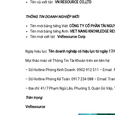
Tên cũ viết tắt :
VN RESOURCE CO.,LTD
THÔNG TIN DOANH NGHIỆP MỚI:
Tên mới bằng tiếng Việt:
CÔNG TY CỔ PHẦN TÀI NGUY
Tên mới bằng tiếng Anh:
VIET NANG KNOWLEDGE R
Tên mới viết tắt :
VnResource Corp
Ngày hiệu lực:
Tên doanh nghiệp có hiệu lực từ ngày 17
Mọi thắc mắc về Thông Tin Tài Khoản trên xin liên hệ:
– Số Hotline Phòng Kinh Doanh: 0902 912 511 – Email :
– Số Hotline Phòng Kế Toán: 0917 234 088 – Email:
Tra
– Địa chỉ: 41/7 Phạm Ngũ Lão, Phường 3, Quận Gò Vấp, 
Trân trọng
VnResource