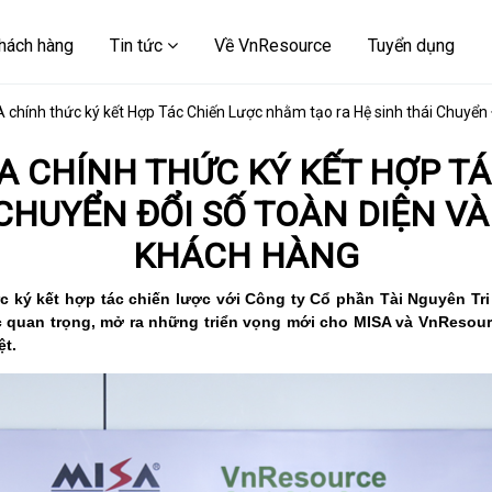
hách hàng
Tin tức
Về VnResource
Tuyển dụng
chính thức ký kết Hợp Tác Chiến Lược nhằm tạo ra Hệ sinh thái Chuyển Đ
A CHÍNH THỨC KÝ KẾT HỢP T
CHUYỂN ĐỔI SỐ TOÀN DIỆN VÀ
KHÁCH HÀNG
c ký kết hợp tác chiến lược với Công ty Cổ phần Tài Nguyên Tr
 quan trọng, mở ra những triển vọng mới cho MISA và VnResource
ệt.