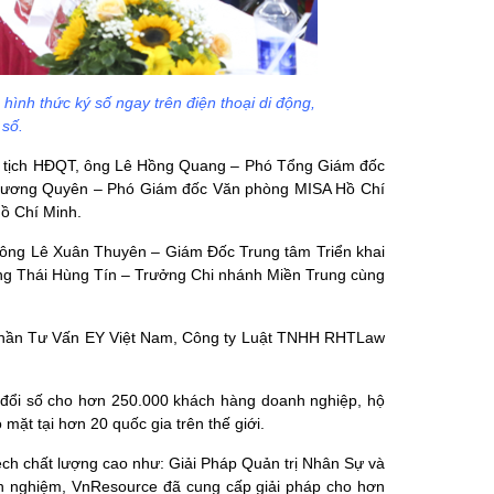
hình thức ký số ngay trên điện thoại di động,
 số.
ủ tịch HĐQT, ông Lê Hồng Quang – Phó Tổng Giám đốc
Phương Quyên – Phó Giám đốc Văn phòng MISA Hồ Chí
ồ Chí Minh.
ông Lê Xuân Thuyên – Giám Đốc Trung tâm Triển khai
g Thái Hùng Tín – Trưởng Chi nhánh Miền Trung cùng
 Cổ phần Tư Vấn EY Việt Nam, Công ty Luật TNHH RHTLaw
 đổi số cho hơn 250.000 khách hàng doanh nghiệp, hộ
mặt tại hơn 20 quốc gia trên thế giới.
ch chất lượng cao như: Giải Pháp Quản trị Nhân Sự và
h nghiệm, VnResource đã cung cấp giải pháp cho hơn