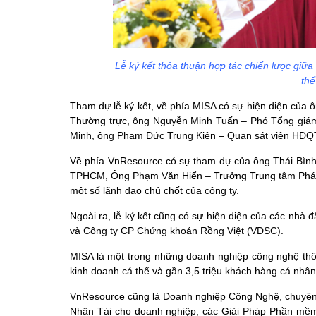
Lễ ký kết thỏa thuận hợp tác chiến lược giữa
thể
Tham dự lễ ký kết, về phía MISA có sự hiện diện c
Thường trực, ông Nguyễn Minh Tuấn – Phó Tổng giá
Minh, ông Phạm Đức Trung Kiên – Quan sát viên HĐQT
Về phía VnResource có sự tham dự của ông Thái Bìn
TPHCM, Ông Phạm Văn Hiển – Trưởng Trung tâm Phát 
một số lãnh đạo chủ chốt của công ty.
Ngoài ra, lễ ký kết cũng có sự hiện diện của các nhà
và Công ty CP Chứng khoán Rồng Việt (VDSC).
MISA là một trong những doanh nghiệp công nghệ thô
kinh doanh cá thể và gần 3,5 triệu khách hàng cá nhân. 
VnResource cũng là Doanh nghiệp Công Nghệ, chuyên p
Nhân Tài cho doanh nghiệp, các Giải Pháp Phần mềm