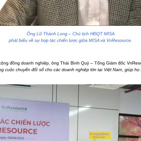
Ông Lữ Thành Long – Chủ tịch HĐQT MISA
phát biểu về sự hợp tác chiến lược giữa MISA và VnResource.
 cộng đồng doanh nghiệp, ông Thái Bình Quý – Tổng Giám đốc VnReso
ng cuộc chuyển đổi số cho các doanh nghiệp lớn tại Việt Nam, giúp họ