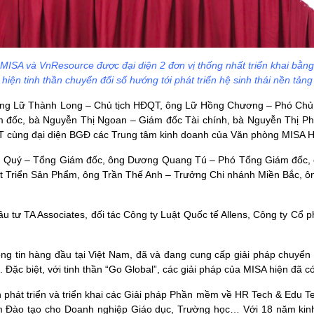
 MISA và VnResource được đại diện 2 đơn vị thống nhất triển khai bằng 
 hiện tinh thần chuyển đổi số hướng tới phát triển hệ sinh thái nền tảng
ủa ông Lữ Thành Long – Chủ tịch HĐQT, ông Lữ Hồng Chương – Phó Ch
m đốc, bà Nguyễn Thị Ngoan – Giám đốc Tài chính, bà Nguyễn Thị 
 cùng đại diện BGĐ các Trung tâm kinh doanh của Văn phòng MISA H
h Quý – Tổng Giám đốc, ông Dương Quang Tú – Phó Tổng Giám đốc, 
Triển Sản Phẩm, ông Trần Thế Anh – Trưởng Chi nhánh Miền Bắc, ôn
 đầu tư TA Associates, đối tác Công ty Luật Quốc tế Allens, Công ty
ng tin hàng đầu tại Việt Nam, đã và đang cung cấp giải pháp chuyển
Đặc biệt, với tinh thần “Go Global”, các giải pháp của MISA hiện đã có 
hát triển và triển khai các Giải pháp Phần mềm về HR Tech & Edu Te
 Đào tạo cho Doanh nghiệp Giáo dục, Trường học… Với 18 năm kin